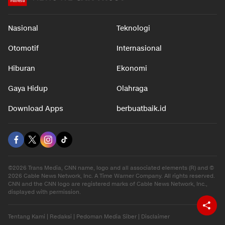
Nasional
Teknologi
Otomotif
Internasional
Hiburan
Ekonomi
Gaya Hidup
Olahraga
Download Apps
berbuatbaik.id
©2026 Trans Media, CNN name, logo and all associated elements (R) and ©
2026 Cable News Network, Inc. A Time Warner Company. All rights reserved.
CNN and the CNN logo are registered marks of Cable News Network, Inc.,
displayed with permission.
Tentang Kami
|
Redaksi
|
Pedoman Media Siber
|
Disclaimer