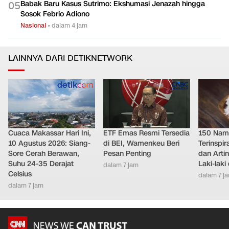
Babak Baru Kasus Sutrimo: Ekshumasi Jenazah hingga
0
5
Sosok Febrio Adiono
Nasional
•
dalam 4 jam
LAINNYA DARI DETIKNETWORK
Cuaca Makassar Hari Ini,
ETF Emas Resmi Tersedia
150 Nam
10 Agustus 2026: Siang-
di BEI, Wamenkeu Beri
Terinspi
Sore Cerah Berawan,
Pesan Penting
dan Arti
Suhu 24-35 Derajat
Laki-lak
dalam 7 jam
Celsius
dalam 7 j
dalam 7 jam