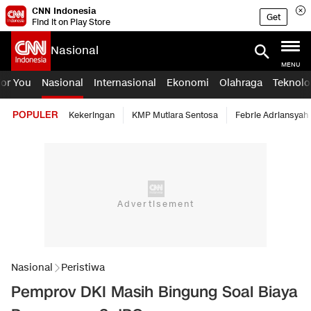
CNN Indonesia
Get
Find it on Play Store
Nasional
MENU
For You
Nasional
Internasional
Ekonomi
Olahraga
Teknolo
POPULER
Kekeringan
KMP Mutiara Sentosa
Febrie Adriansyah
Nasional
Peristiwa
Pemprov DKI Masih Bingung Soal Biaya