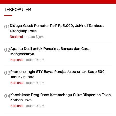
TERPOPULER
Diduga Getok Pemotor Tarif Rp5.000, Jukir di Tambora
0
1
Ditangkap Polisi
Nasional
•
dalam 5 jam
Apa Itu Desil untuk Penerima Bansos dan Cara
0
2
Mengeceknya
Nasional
•
dalam 6 jam
Pramono Ingin STY Bawa Persija Juara untuk Kado 500
0
3
Tahun Jakarta
Nasional
•
dalam 6 jam
Kecelakaan Drag Race Kotamobagu Sulut Dilaporkan Telan
0
4
Korban Jiwa
Nasional
•
dalam 5 jam