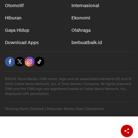
Nasional
Teknologi
Otomotif
Internasional
Hiburan
Ekonomi
Gaya Hidup
Olahraga
Download Apps
berbuatbaik.id
©2026 Trans Media, CNN name, logo and all associated elements (R) and ©
2026 Cable News Network, Inc. A Time Warner Company. All rights reserved.
CNN and the CNN logo are registered marks of Cable News Network, Inc.,
displayed with permission.
Tentang Kami
|
Redaksi
|
Pedoman Media Siber
|
Disclaimer