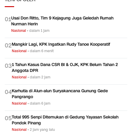
Ekonomi
TERPOPULER
Usai Don Ritto, Tim 9 Kejagung Juga Geledah Rumah
0
1
Nurman Herin
Nasional
•
dalam 1 jam
Mangkir Lagi, KPK Ingatkan Rudy Tanoe Kooperatif
0
2
Nasional
•
dalam 6 menit
1 Tahun Kasus Dana CSR BI & OJK, KPK Belum Tahan 2
0
3
Anggota DPR
Nasional
•
dalam 2 jam
Karhutla di Alun-alun Suryakancana Gunung Gede
0
4
Pangrango
Nasional
•
dalam 6 jam