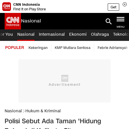
CNN Indonesia
Get
Find it on Play Store
Nasional
MENU
For You
Nasional
Internasional
Ekonomi
Olahraga
Teknolo
POPULER
Kekeringan
KMP Mutiara Sentosa
Febrie Adriansyah
Nasional
Hukum & Kriminal
Polisi Sebut Ada Taman 'Hidung