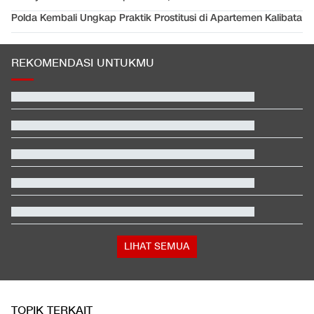
Polda Kembali Ungkap Praktik Prostitusi di Apartemen Kalibata
REKOMENDASI UNTUKMU
Trump Ultimatum Iran Buat Nego: Kesempatan Terakhir
Sebelum Dipenggal
Video Mesum 'Yang Wis Yang' Banyuwangi, Pemeran Pria Jadi
Tersangka
Daftar Juara Piala Presiden usai Persebaya Bungkam Persib
Respons Kubu Sarwendah Soal Viral Chat WA ke Ruben
tentang Obat HIV
Satu Pemain Thailand Tewas Disambar Petir, 8 Orang Luka-
luka
Total 995 Senpi Ditemukan di Gedung Yayasan Sekolah Pondok
Pinang
LIHAT SEMUA