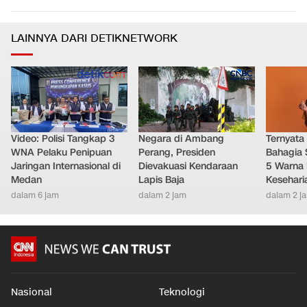
Total 995 Senpi Ditemukan di Gedung Yayasan Sekolah
0
5
Pondok Pinang
Nasional
•
2 jam yang lalu
LAINNYA DARI DETIKNETWORK
Video: Polisi Tangkap 3
Negara di Ambang
Ternyata
WNA Pelaku Penipuan
Perang, Presiden
Bahagia 
Jaringan Internasional di
Dievakuasi Kendaraan
5 Warna 
Medan
Lapis Baja
Kesehari
dalam 6 jam
dalam 2 jam
dalam 2 j