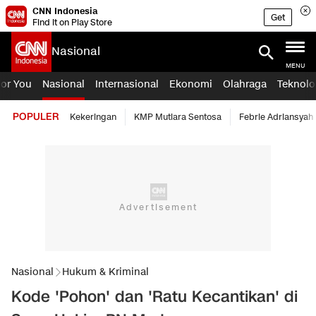
CNN Indonesia
Get
Find it on Play Store
Nasional
MENU
For You
Nasional
Internasional
Ekonomi
Olahraga
Teknolo
POPULER
Kekeringan
KMP Mutiara Sentosa
Febrie Adriansyah
Nasional
Hukum & Kriminal
Kode 'Pohon' dan 'Ratu Kecantikan' di