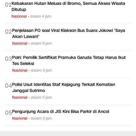
Kebakaran Hutan Meluas di Bromo, Semua Akses Wisata
0
1
Ditutup
Nasional
•
dalam 4 jam
Penjelasan PO soal Viral Klakson Bus Suara Jokowi 'Saya
0
2
Akan Lawan!'
Nasional
•
dalam 6 jam
Polri: Pemilik Sertifikat Pramuka Garuda Tetap Harus Ikut
0
3
Tes Seleksi
Nasional
•
dalam 3 jam
Polisi Usut Identitas Staf Kejagung Terkait Kematian
0
4
Janggal Sutrimo
Nasional
•
dalam 5 jam
Pengunjung Acara di JIS Kini Bisa Parkir di Ancol
0
5
Nasional
•
dalam 3 jam