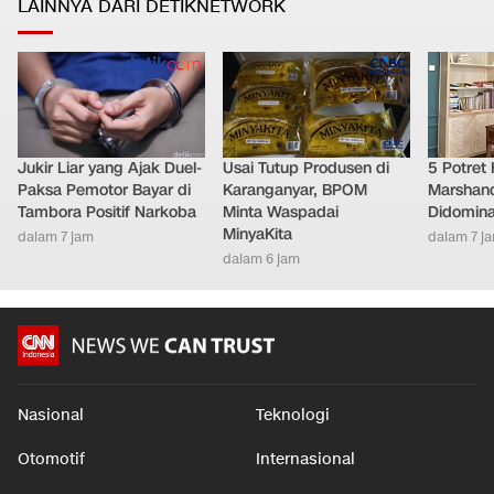
LAINNYA DARI DETIKNETWORK
Jukir Liar yang Ajak Duel-
Usai Tutup Produsen di
5 Potret
Paksa Pemotor Bayar di
Karanganyar, BPOM
Marshand
Tambora Positif Narkoba
Minta Waspadai
Didomina
MinyaKita
dalam 7 jam
dalam 7 j
dalam 6 jam
Nasional
Teknologi
Otomotif
Internasional