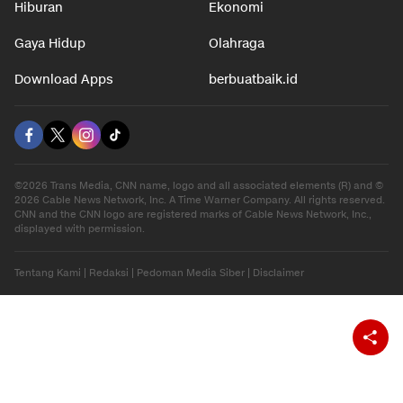
Hiburan
Ekonomi
Gaya Hidup
Olahraga
Download Apps
berbuatbaik.id
©2026 Trans Media, CNN name, logo and all associated elements (R) and ©
2026 Cable News Network, Inc. A Time Warner Company. All rights reserved.
CNN and the CNN logo are registered marks of Cable News Network, Inc.,
displayed with permission.
Tentang Kami
|
Redaksi
|
Pedoman Media Siber
|
Disclaimer