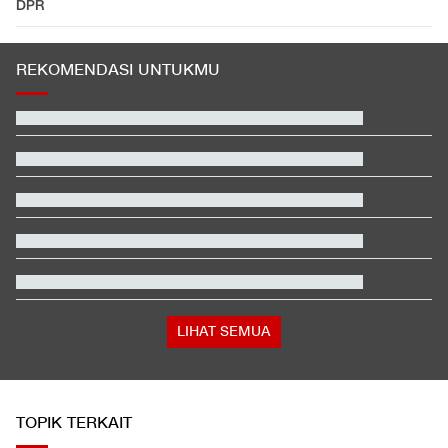
DPR
REKOMENDASI UNTUKMU
Beda Nasib Kashmir yang Dikelola India vs Pakistan Jadi
Sorotan
EDUSPORTS: Beda Piala AFF dengan FIFA ASEAN Cup
Jadwal Siaran Langsung Veda Ega di Moto3 Inggris 2026
Hashim Djojohadikusumo Kukuhkan 20 Ormas Baru Kawal
Program Pemerintah
Penjelasan Ending dan Post-credit Spider-Man: Brand New Day
Apa Tujuan Wakil Menteri Perang AS Kunjungi Indonesia?
LIHAT SEMUA
TOPIK TERKAIT