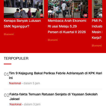
Kenapa Banyak Lulusan
Membaca Arah Ekonomi
PMI Puli
SMK Nganggur?
RI usai Melaju 5,29
Industri 
Persen di Kuartal II 2026
Mesin Pe
Ekonomi
Kerja?
Ekonomi
Ekonomi
TERPOPULER
Tim 9 Kejagung Bakal Periksa Febrie Adriansyah di KPK Hari
0
1
Ini
Nasional
•
dalam 5 jam
Fakta-fakta Temuan Ratusan Senjata di Yayasan Sekolah
0
2
Jaksel
Nasional
•
dalam 3 jam