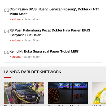
Cibir Pasien BPJS 'Ruang Jenazah Kosong', Dokter di NTT
0
3
Minta Maaf
Nasional
•
dalam 4 jam
RS Pusri Palembang Pecat Dokter Hina Pasien BPJS
0
4
'Banyakin Duit Halal'
Nasional
•
dalam 5 jam
Kemdikti Buka Suara soal Paper 'Nobel MBG'
0
5
Nasional
•
dalam 6 jam
LAINNYA DARI DETIKNETWORK