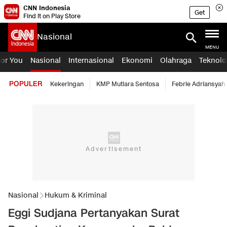
CNN Indonesia
Get
Find it on Play Store
Nasional
MENU
For You
Nasional
Internasional
Ekonomi
Olahraga
Teknolo
POPULER
Kekeringan
KMP Mutiara Sentosa
Febrie Adriansyah
Nasional
Hukum & Kriminal
Eggi Sudjana Pertanyakan Surat