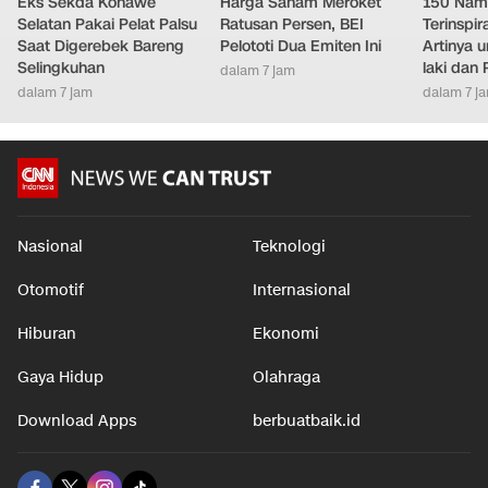
Eks Sekda Konawe
Harga Saham Meroket
150 Nam
Selatan Pakai Pelat Palsu
Ratusan Persen, BEI
Terinspir
Saat Digerebek Bareng
Pelototi Dua Emiten Ini
Artinya 
Selingkuhan
laki dan
dalam 7 jam
dalam 7 jam
dalam 7 j
Nasional
Teknologi
Otomotif
Internasional
Hiburan
Ekonomi
Gaya Hidup
Olahraga
Download Apps
berbuatbaik.id