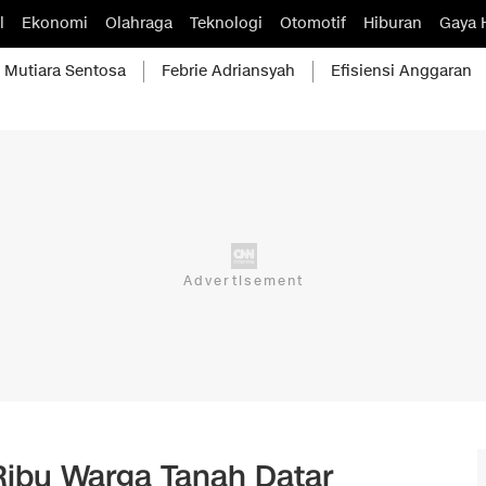
l
Ekonomi
Olahraga
Teknologi
Otomotif
Hiburan
Gaya 
Mutiara Sentosa
Febrie Adriansyah
Efisiensi Anggaran
Ribu Warga Tanah Datar