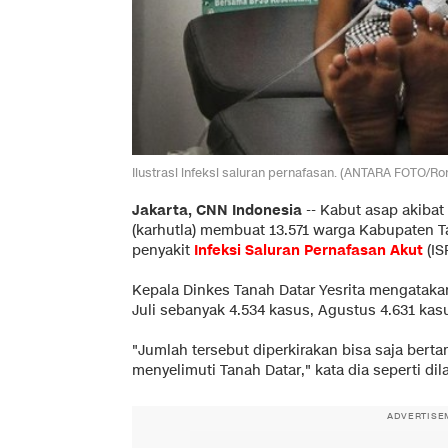
Ilustrasi infeksi saluran pernafasan. (ANTARA FOTO/R
Jakarta, CNN Indonesia
-- Kabut asap akibat
(karhutla) membuat 13.571 warga Kabupaten Ta
penyakit
Infeksi Saluran Pernafasan Akut
(IS
Kepala Dinkes Tanah Datar Yesrita mengatakan
Juli sebanyak 4.534 kasus, Agustus 4.631 kas
"Jumlah tersebut diperkirakan bisa saja ber
menyelimuti Tanah Datar," kata dia seperti di
ADVERTISE