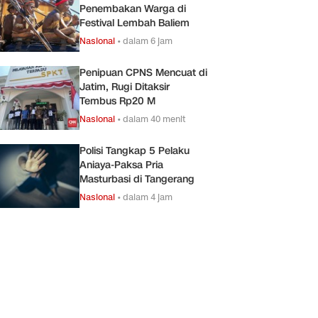
Penembakan Warga di
Festival Lembah Baliem
Nasional
•
dalam 6 jam
Penipuan CPNS Mencuat di
Jatim, Rugi Ditaksir
Tembus Rp20 M
Nasional
•
dalam 40 menit
Polisi Tangkap 5 Pelaku
Aniaya-Paksa Pria
Masturbasi di Tangerang
Nasional
•
dalam 4 jam