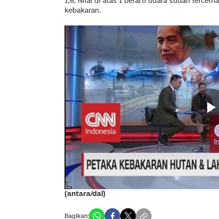
1,6. Nilai di atas 1 berarti udara sudah tercem
kebakaran.
(antara/dal)
Bagikan: