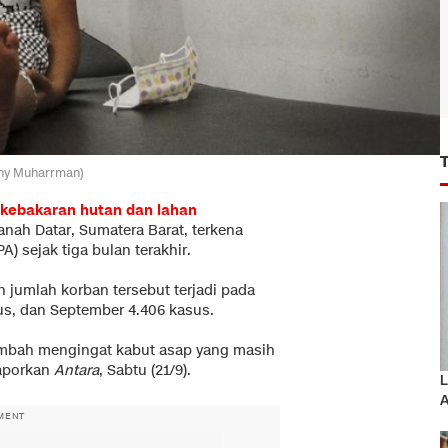
ony Muharrman)
kebakaran hutan dan lahan
nah Datar, Sumatera Barat, terkena
PA) sejak tiga bulan terakhir.
 jumlah korban tersebut terjadi pada
us, dan September 4.406 kasus.
tambah mengingat kabut asap yang masih
laporkan
Antara
, Sabtu (21/9).
L
A
MENT