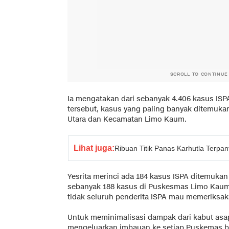
SCROLL TO CONTINUE
Ia mengatakan dari sebanyak 4.406 kasus IS
tersebut, kasus yang paling banyak ditemuka
Utara dan Kecamatan Limo Kaum.
Lihat juga:
Ribuan Titik Panas Karhutla Terpan
Yesrita merinci ada 184 kasus ISPA ditemukan
sebanyak 188 kasus di Puskesmas Limo Kaum 
tidak seluruh penderita ISPA mau memeriksa
Untuk meminimalisasi dampak dari kabut asap
mengeluarkan imbauan ke setiap Puskemas ba