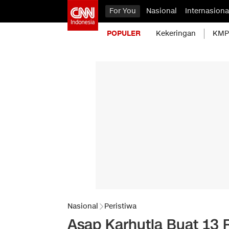
For You
Nasional
Internasiona
POPULER
Kekeringan
KMP 
Nasional
Peristiwa
Asap Karhutla Buat 13 