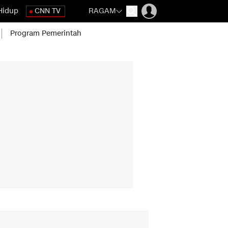
Hidup
CNN TV
RAGAM
Program Pemerintah