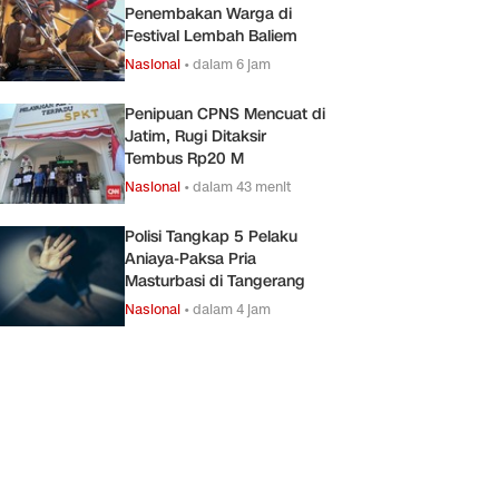
Penembakan Warga di
Festival Lembah Baliem
Nasional
•
dalam 6 jam
Penipuan CPNS Mencuat di
Jatim, Rugi Ditaksir
Tembus Rp20 M
Nasional
•
dalam 43 menit
Polisi Tangkap 5 Pelaku
Aniaya-Paksa Pria
Masturbasi di Tangerang
Nasional
•
dalam 4 jam