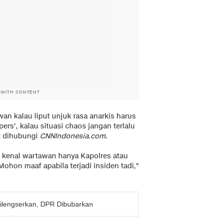
 WITH CONTENT
an kalau liput unjuk rasa anarkis harus
rs', kalau situasi chaos jangan terlalu
at dihubungi
CNNIndonesia.com
.
 kenal wartawan hanya Kapolres atau
ohon maaf apabila terjadi insiden tadi,"
ilengserkan, DPR Dibubarkan