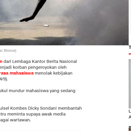
ac Biosse)
n
dari Lembaga Kantor Berita Nasional
menjadi korban pengeroyokan oleh
 rasa mahasiswa
menolak kebijakan
/9).
mukul mundur mahasiswa yang sedang
Sulsel Kombes Dicky Sondani membantah
L
justru meminta supaya awak media
A
agai wartawan.