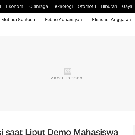
l
Ekonomi
Olahraga
Teknologi
Otomotif
Hiburan
Gaya 
Mutiara Sentosa
Febrie Adriansyah
Efisiensi Anggaran
si saat Liput Demo Mahasiswa