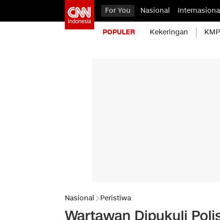
For You
Nasional
Internasiona
POPULER
Kekeringan
KMP 
Nasional
Peristiwa
Wartawan Dipukuli Poli