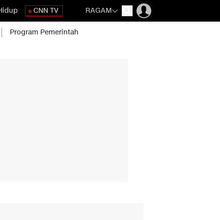
Hidup
CNN TV
RAGAM
Program Pemerintah