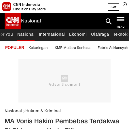
CNN Indonesia
Get
Find it on Play Store
Nasional
MENU
For You
Nasional
Internasional
Ekonomi
Olahraga
Teknolo
POPULER
Kekeringan
KMP Mutiara Sentosa
Febrie Adriansyah
Nasional
Hukum & Kriminal
MA Vonis Hakim Pembebas Terdakwa