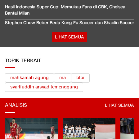
Hasil Indonesia Super Cup: Memukau Fans di GBK, Chelsea
Bantai Milan
Stephen Chow Beber Beda Kung Fu Soccer dan Shaolin Soccer
LIHAT SEMUA
TOPIK TERKAIT
mahkamah agung
ma
blbi
syarifuddin arsyad temenggung
ANALISIS
LIHAT SEMUA