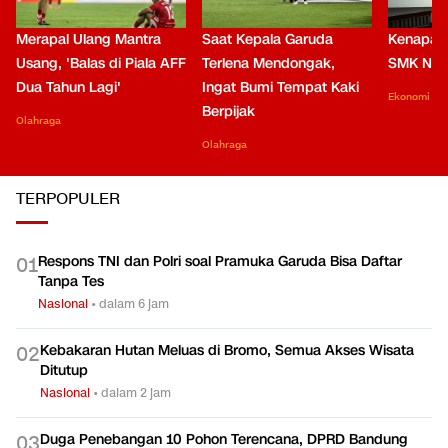
Merapal Ulang Mantra
Saat Kepala Garuda
Kenapa B
Usang, 'Balas di Piala AFF
Terlena Mendongak,
SMK Nga
Dua Tahun Lagi'
Ingat Bumi Tempat Kaki
Ekonomi
Berpijak
Olahraga
Olahraga
TERPOPULER
Respons TNI dan Polri soal Pramuka Garuda Bisa Daftar
0
1
Tanpa Tes
Nasional
•
dalam 6 jam
Kebakaran Hutan Meluas di Bromo, Semua Akses Wisata
0
2
Ditutup
Nasional
•
dalam 2 jam
Duga Penebangan 10 Pohon Terencana, DPRD Bandung
0
3