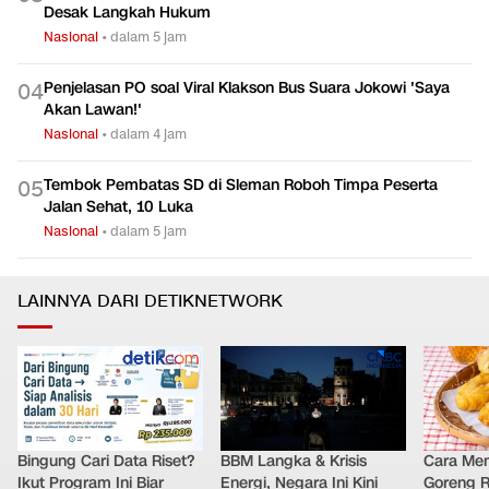
Desak Langkah Hukum
Nasional
•
dalam 5 jam
Penjelasan PO soal Viral Klakson Bus Suara Jokowi 'Saya
0
4
Akan Lawan!'
Nasional
•
dalam 4 jam
Tembok Pembatas SD di Sleman Roboh Timpa Peserta
0
5
Jalan Sehat, 10 Luka
Nasional
•
dalam 5 jam
LAINNYA DARI DETIKNETWORK
Bingung Cari Data Riset?
BBM Langka & Krisis
Cara Me
Ikut Program Ini Biar
Energi, Negara Ini Kini
Goreng 