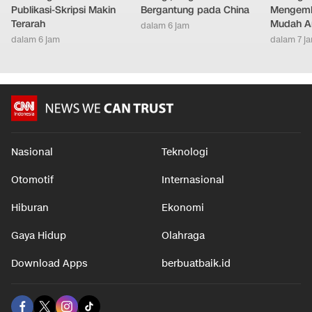
Publikasi-Skripsi Makin
Bergantung pada China
Mengemb
Terarah
Mudah An
dalam 6 jam
dalam 6 jam
dalam 7 j
Nasional
Teknologi
Otomotif
Internasional
Hiburan
Ekonomi
Gaya Hidup
Olahraga
Download Apps
berbuatbaik.id