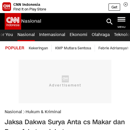
CNN Indonesia
Get
Find it on Play Store
Nasional
MENU
For You
Nasional
Internasional
Ekonomi
Olahraga
Teknolo
POPULER
Kekeringan
KMP Mutiara Sentosa
Febrie Adriansyah
Nasional
Hukum & Kriminal
Jaksa Dakwa Surya Anta cs Makar dan