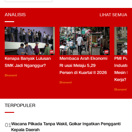
ANALISIS
LIHAT SEMUA
Kenapa Banyak Lulusan
Membaca Arah Ekonomi
PMI Puli
SMK Jadi Nganggur?
RI usai Melaju 5,29
Industri 
Persen di Kuartal II 2026
Mesin Pe
Ekonomi
Kerja?
Ekonomi
Ekonomi
TERPOPULER
Wacana Pilkada Tanpa Wakil, Golkar Ingatkan Pengganti
0
1
Kepala Daerah