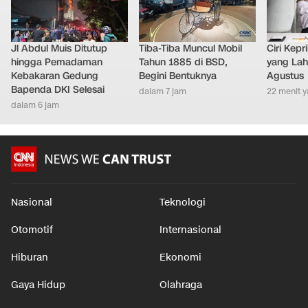
Jl Abdul Muis Ditutup
Tiba-Tiba Muncul Mobil
Ciri Kep
hingga Pemadaman
Tahun 1885 di BSD,
yang Lahi
Kebakaran Gedung
Begini Bentuknya
Agustus
Bapenda DKI Selesai
dalam 7 jam
22 menit y
dalam 6 jam
Nasional
Teknologi
Otomotif
Internasional
Hiburan
Ekonomi
Gaya Hidup
Olahraga