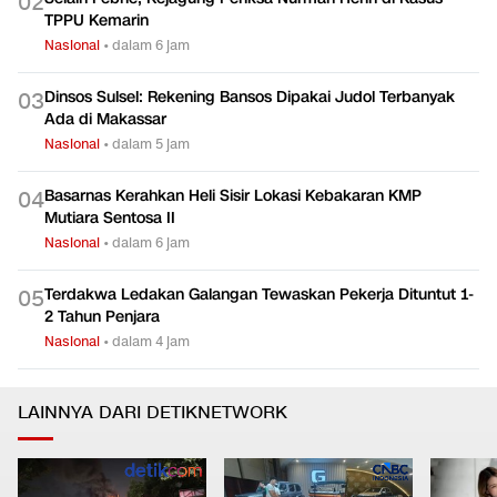
0
2
TPPU Kemarin
Nasional
•
dalam 6 jam
Dinsos Sulsel: Rekening Bansos Dipakai Judol Terbanyak
0
3
Ada di Makassar
Nasional
•
dalam 5 jam
Basarnas Kerahkan Heli Sisir Lokasi Kebakaran KMP
0
4
Mutiara Sentosa II
Nasional
•
dalam 6 jam
Terdakwa Ledakan Galangan Tewaskan Pekerja Dituntut 1-
0
5
2 Tahun Penjara
Nasional
•
dalam 4 jam
LAINNYA DARI DETIKNETWORK