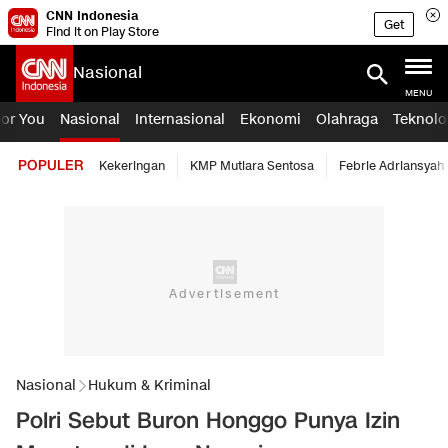
CNN Indonesia
Get
Find it on Play Store
Nasional
MENU
For You
Nasional
Internasional
Ekonomi
Olahraga
Teknolo
POPULER
Kekeringan
KMP Mutiara Sentosa
Febrie Adriansyah
Nasional
Hukum & Kriminal
Polri Sebut Buron Honggo Punya Izin