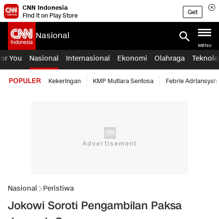
CNN Indonesia
Get
Find it on Play Store
Nasional
MENU
For You
Nasional
Internasional
Ekonomi
Olahraga
Teknolo
POPULER
Kekeringan
KMP Mutiara Sentosa
Febrie Adriansyah
Nasional
Peristiwa
Jokowi Soroti Pengambilan Paksa