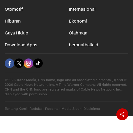
Otomotif
Internasional
Hiburan
Ekonomi
Gaya Hidup
Olahraga
Download Apps
berbuatbaik.id
©2026 Trans Media, CNN name, logo and all associated elements (R) and ©
2026 Cable News Network, Inc. A Time Warner Company. All rights reserved.
CNN and the CNN logo are registered marks of Cable News Network, Inc.,
displayed with permission.
Tentang Kami
|
Redaksi
|
Pedoman Media Siber
|
Disclaimer