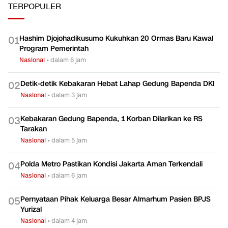
TERPOPULER
Hashim Djojohadikusumo Kukuhkan 20 Ormas Baru Kawal
0
1
Program Pemerintah
Nasional
•
dalam 6 jam
Detik-detik Kebakaran Hebat Lahap Gedung Bapenda DKI
0
2
Nasional
•
dalam 3 jam
Kebakaran Gedung Bapenda, 1 Korban Dilarikan ke RS
0
3
Tarakan
Nasional
•
dalam 5 jam
Polda Metro Pastikan Kondisi Jakarta Aman Terkendali
0
4
Nasional
•
dalam 6 jam
Pernyataan Pihak Keluarga Besar Almarhum Pasien BPJS
0
5
Yurizal
Nasional
•
dalam 4 jam