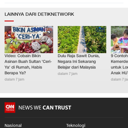
LAINNYA DARI DETIKNETWORK
Video: Cobain Bikin
Dulu Raja Sawit Dunia,
9 Conto
Asinan Buah Sultan 'Ceri-
Negara Ini Sekarang
Kemerde
Ya' di Rumah, Habis
Belajar dari Malaysia
untuk L
Berapa Ya?
Anak HUT
dalam 7 jam
dalam 7 jam
dalam 7 j
Nasional
Teknologi