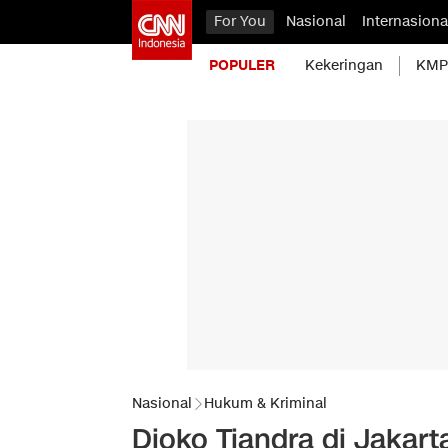
For You
Nasional
Internasiona
POPULER
Kekeringan
KMP 
Nasional
Hukum & Kriminal
Djoko Tjandra di Jakart