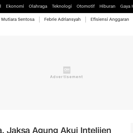
l
Ekonomi
Olahraga
Teknologi
Otomotif
Hiburan
Gaya 
Mutiara Sentosa
Febrie Adriansyah
Efisiensi Anggaran
a, Jaksa Agung Akui Intelijen