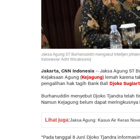
Jaksa Agung ST Burhanuddin mengakui intelijen piha
Indonesia/ Adhi Wicaksono)
Jakarta, CNN Indonesia
--
Jaksa Agung ST Bu
Kejaksaan Agung (
Kejagung
) lemah karena t
pengalihan hak tagih Bank Bali
Djoko Sugiart
Burhanuddin menyebut Djoko Tjandra telah ting
Namun Kejagung belum dapat meringkusnya h
Lihat juga:
Jaksa Agung: Kasus Air Keras Nove
"Pada tanggal 8 Juni Djoko Tjandra informasi