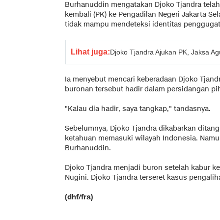
Burhanuddin mengatakan Djoko Tjandra tela
kembali (PK) ke Pengadilan Negeri Jakarta Se
tidak mampu mendeteksi identitas penggugat 
Lihat juga:
Djoko Tjandra Ajukan PK, Jaksa A
Ia menyebut mencari keberadaan Djoko Tjandra
buronan tersebut hadir dalam persidangan p
"Kalau dia hadir, saya tangkap," tandasnya.
Sebelumnya, Djoko Tjandra dikabarkan ditang
ketahuan memasuki wilayah Indonesia. Namun
Burhanuddin.
Djoko Tjandra menjadi buron setelah kabur ke 
Nugini. Djoko Tjandra terseret kasus pengalih
(dhf/fra)