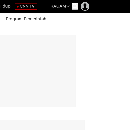
Hidup
CNN TV
RAGAM
Program Pemerintah