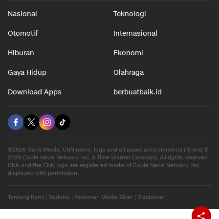
Nasional
Teknologi
Otomotif
Internasional
Hiburan
Ekonomi
Gaya Hidup
Olahraga
Download Apps
berbuatbaik.id
©2026 Trans Media, CNN name, logo and all associated elements (R) and ©
2026 Cable News Network, Inc. A Time Warner Company. All rights reserved.
CNN and the CNN logo are registered marks of Cable News Network, Inc.,
displayed with permission.
Tentang Kami
|
Redaksi
|
Pedoman Media Siber
|
Disclaimer