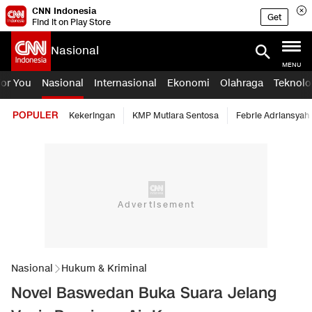
CNN Indonesia
Get
Find it on Play Store
Nasional
MENU
For You
Nasional
Internasional
Ekonomi
Olahraga
Teknolo
POPULER
Kekeringan
KMP Mutiara Sentosa
Febrie Adriansyah
Nasional
Hukum & Kriminal
Novel Baswedan Buka Suara Jelang