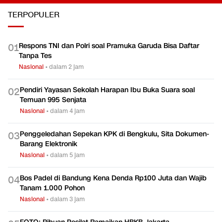
TERPOPULER
Respons TNI dan Polri soal Pramuka Garuda Bisa Daftar
0
1
Tanpa Tes
Nasional
•
dalam 2 jam
Pendiri Yayasan Sekolah Harapan Ibu Buka Suara soal
0
2
Temuan 995 Senjata
Nasional
•
dalam 4 jam
Penggeledahan Sepekan KPK di Bengkulu, Sita Dokumen-
0
3
Barang Elektronik
Nasional
•
dalam 5 jam
Bos Padel di Bandung Kena Denda Rp100 Juta dan Wajib
0
4
Tanam 1.000 Pohon
Nasional
•
dalam 3 jam