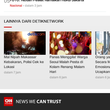
FOTO: Ribuan Pesilat Ramaikan HBKB Jakarta
0
5
Nasional
•
dalam 3 jam
LAINNYA DARI DETIKNETWORK
Mal Nipah Makassar
Panas Menggila! Warga
Orang y
Kebakaran, Polisi Cek ke
Seoul Malah Pesta di
Secara M
Lokasi
Kolam Renang Malam
Emosiona
Hari
Ucapkan 
dalam 7 jam
dalam 6 jam
dalam 6 j