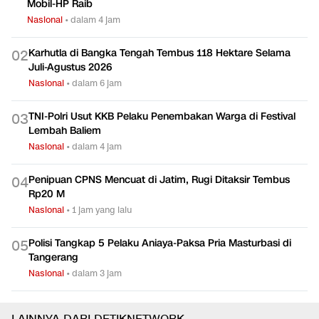
Mobil-HP Raib
Nasional
•
dalam 4 jam
Karhutla di Bangka Tengah Tembus 118 Hektare Selama
0
2
Juli-Agustus 2026
Nasional
•
dalam 6 jam
TNI-Polri Usut KKB Pelaku Penembakan Warga di Festival
0
3
Lembah Baliem
Nasional
•
dalam 4 jam
Penipuan CPNS Mencuat di Jatim, Rugi Ditaksir Tembus
0
4
Rp20 M
Nasional
•
1 jam yang lalu
Polisi Tangkap 5 Pelaku Aniaya-Paksa Pria Masturbasi di
0
5
Tangerang
Nasional
•
dalam 3 jam