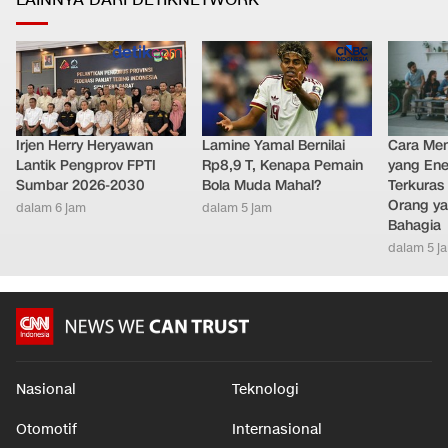
LAINNYA DARI DETIKNETWORK
Irjen Herry Heryawan
Lamine Yamal Bernilai
Cara Men
Lantik Pengprov FPTI
Rp8,9 T, Kenapa Pemain
yang Ene
Sumbar 2026-2030
Bola Muda Mahal?
Terkuras
Orang ya
dalam 6 jam
dalam 5 jam
Bahagia
dalam 5 j
Nasional
Teknologi
Otomotif
Internasional