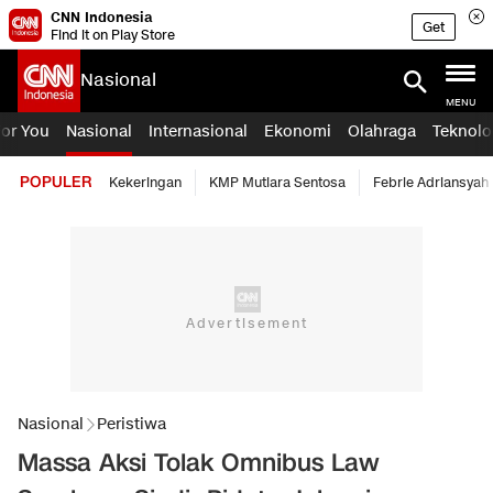
CNN Indonesia
Get
Find it on Play Store
Nasional
MENU
For You
Nasional
Internasional
Ekonomi
Olahraga
Teknolo
POPULER
Kekeringan
KMP Mutiara Sentosa
Febrie Adriansyah
Nasional
Peristiwa
Massa Aksi Tolak Omnibus Law