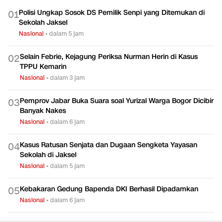
Polisi Ungkap Sosok DS Pemilik Senpi yang Ditemukan di
0
1
Sekolah Jaksel
Nasional
•
dalam 5 jam
Selain Febrie, Kejagung Periksa Nurman Herin di Kasus
0
2
TPPU Kemarin
Nasional
•
dalam 3 jam
Pemprov Jabar Buka Suara soal Yurizal Warga Bogor Dicibir
0
3
Banyak Nakes
Nasional
•
dalam 6 jam
Kasus Ratusan Senjata dan Dugaan Sengketa Yayasan
0
4
Sekolah di Jaksel
Nasional
•
dalam 5 jam
Kebakaran Gedung Bapenda DKI Berhasil Dipadamkan
0
5
Nasional
•
dalam 6 jam