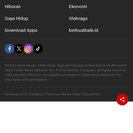
Hiburan
Ekonomi
Gaya Hidup
Olahraga
Download Apps
berbuatbaik.id
©2026 Trans Media, CNN name, logo and all associated elements (R) and ©
2026 Cable News Network, Inc. A Time Warner Company. All rights reserved.
CNN and the CNN logo are registered marks of Cable News Network, Inc.,
displayed with permission.
Tentang Kami
|
Redaksi
|
Pedoman Media Siber
|
Disclaimer