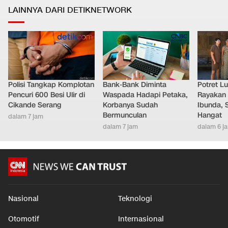
LAINNYA DARI DETIKNETWORK
Polisi Tangkap Komplotan
Bank-Bank Diminta
Potret L
Pencuri 600 Besi Ulir di
Waspada Hadapi Petaka,
Rayakan 
Cikande Serang
Korbanya Sudah
Ibunda, 
Bermunculan
Hangat
dalam 7 jam
dalam 7 jam
dalam 6 j
Nasional
Teknologi
Otomotif
Internasional