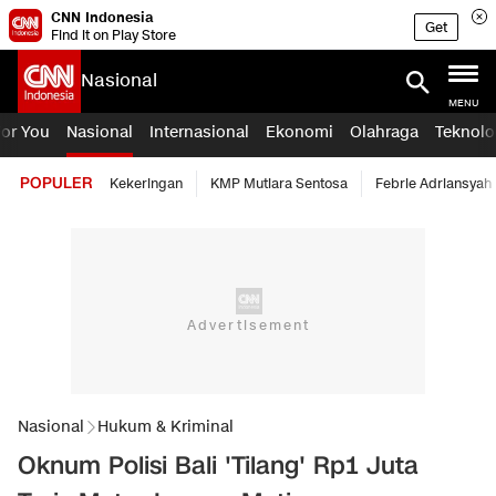
CNN Indonesia
Get
Find it on Play Store
Nasional
MENU
For You
Nasional
Internasional
Ekonomi
Olahraga
Teknolo
POPULER
Kekeringan
KMP Mutiara Sentosa
Febrie Adriansyah
Nasional
Hukum & Kriminal
Oknum Polisi Bali 'Tilang' Rp1 Juta