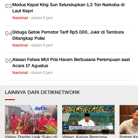
Modus Kapal King Sun Selundupkan 1,3 Ton Narkoba di
0
3
Laut Kepri
Nasional
•
dalam 5 jam
Diduga Getok Pemotor Tarif Rp5.000, Jukir di Tambora
0
4
Ditangkap Polisi
Nasional
•
dalam 6 jam
Alasan Fatwa MUI Pria Haram Berbusana Perempuan saat
0
5
Acara 17 Agustus
Nasional
•
dalam 5 jam
LAINNYA DARI DETIKNETWORK
Video Tradisi Unik Suku di
Video: Kabar Rencana
Potret K