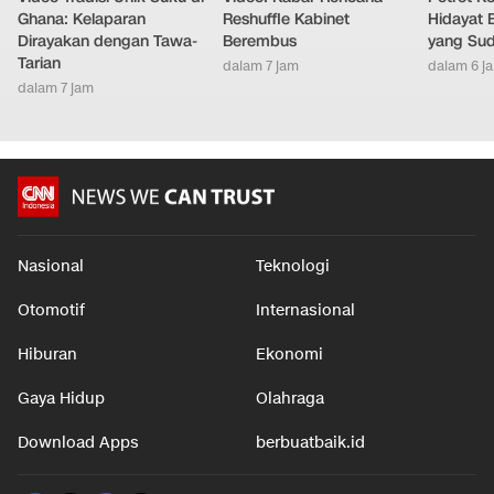
Ghana: Kelaparan
Reshuffle Kabinet
Hidayat 
Dirayakan dengan Tawa-
Berembus
yang Sud
Tarian
dalam 7 jam
dalam 6 j
dalam 7 jam
Nasional
Teknologi
Otomotif
Internasional
Hiburan
Ekonomi
Gaya Hidup
Olahraga
Download Apps
berbuatbaik.id