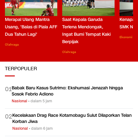
Merapal Ulang Mantra
Saat Kepala Garuda
Kenapa B
Usang, 'Balas di Piala AFF
Terlena Mendongak,
SMK Nga
Dua Tahun Lagi'
Ingat Bumi Tempat Kaki
Ekonomi
Berpijak
Olahraga
Olahraga
TERPOPULER
Babak Baru Kasus Sutrimo: Ekshumasi Jenazah hingga
0
1
Sosok Febrio Adiono
Nasional
•
dalam 5 jam
Kecelakaan Drag Race Kotamobagu Sulut Dilaporkan Telan
0
2
Korban Jiwa
Nasional
•
dalam 6 jam