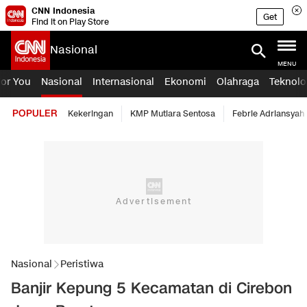
CNN Indonesia
Get
Find it on Play Store
Nasional
MENU
For You
Nasional
Internasional
Ekonomi
Olahraga
Teknolo
POPULER
Kekeringan
KMP Mutiara Sentosa
Febrie Adriansyah
Nasional
Peristiwa
Banjir Kepung 5 Kecamatan di Cirebon