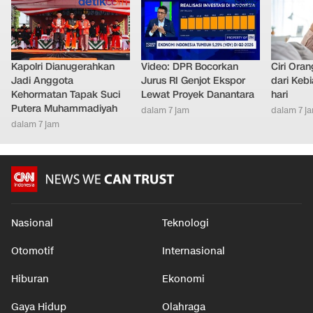
Kapolri Dianugerahkan
Video: DPR Bocorkan
Ciri Ora
Jadi Anggota
Jurus RI Genjot Ekspor
dari Keb
Kehormatan Tapak Suci
Lewat Proyek Danantara
hari
Putera Muhammadiyah
dalam 7 jam
dalam 7 j
dalam 7 jam
Nasional
Teknologi
Otomotif
Internasional
Hiburan
Ekonomi
Gaya Hidup
Olahraga