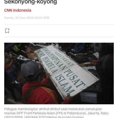
Sekonyong-koyong
CNN Indonesia
Kamis, 31 Des 2020 19:34 WIB
Petugas membongkar atribut-atribut saat melakukan penutupan
markas DPP Front Pembela Islam (FPI) di Petamburan, Jakarta, Rabu
(30/12/2020). (ANTARA FOTO/Akbar Nugroho Gumay)