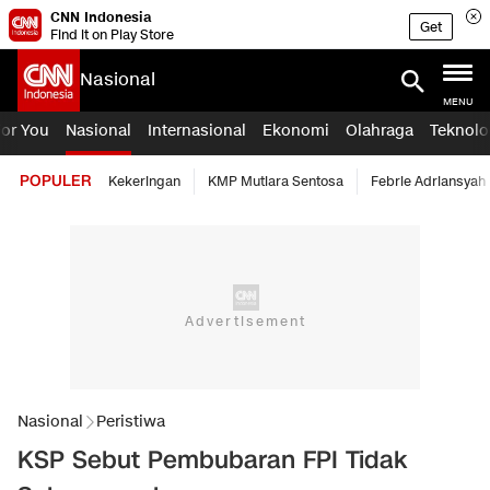
CNN Indonesia
Get
Find it on Play Store
Nasional
MENU
For You
Nasional
Internasional
Ekonomi
Olahraga
Teknolo
POPULER
Kekeringan
KMP Mutiara Sentosa
Febrie Adriansyah
Nasional
Peristiwa
KSP Sebut Pembubaran FPI Tidak