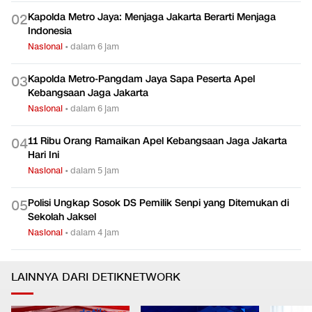
Kapolda Metro Jaya: Menjaga Jakarta Berarti Menjaga
0
2
Indonesia
Nasional
•
dalam 6 jam
Kapolda Metro-Pangdam Jaya Sapa Peserta Apel
0
3
Kebangsaan Jaga Jakarta
Nasional
•
dalam 6 jam
11 Ribu Orang Ramaikan Apel Kebangsaan Jaga Jakarta
0
4
Hari Ini
Nasional
•
dalam 5 jam
Polisi Ungkap Sosok DS Pemilik Senpi yang Ditemukan di
0
5
Sekolah Jaksel
Nasional
•
dalam 4 jam
LAINNYA DARI DETIKNETWORK