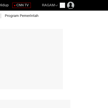
Hidup
CNN TV
RAGAM
Program Pemerintah