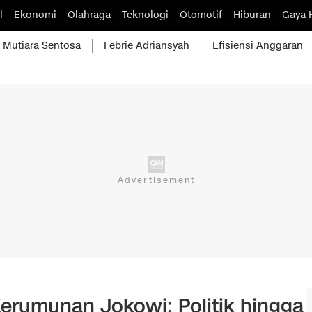
l
Ekonomi
Olahraga
Teknologi
Otomotif
Hiburan
Gaya 
Mutiara Sentosa
Febrie Adriansyah
Efisiensi Anggaran
erumunan Jokowi: Politik hingga