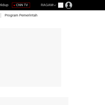
Hidup
CNN TV
RAGAM
Program Pemerintah