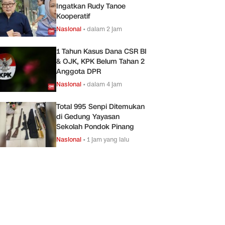
Ingatkan Rudy Tanoe
Kooperatif
Nasional
•
dalam 2 jam
1 Tahun Kasus Dana CSR BI
& OJK, KPK Belum Tahan 2
Anggota DPR
Nasional
•
dalam 4 jam
Total 995 Senpi Ditemukan
di Gedung Yayasan
Sekolah Pondok Pinang
Nasional
•
1 jam yang lalu