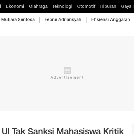
l
Ekonomi
Olahraga
Teknologi
Otomotif
Hiburan
Gaya 
Mutiara Sentosa
Febrie Adriansyah
Efisiensi Anggaran
 UI Tak Sanksi Mahasiswa Kritik