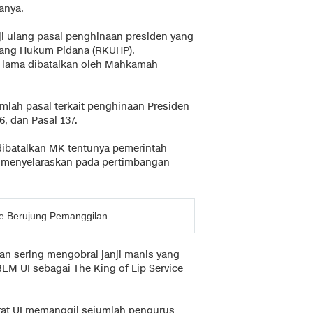
anya.
i ulang pasal penghinaan presiden yang
dang Hukum Pidana (RKUHP).
h lama dibatalkan oleh Mahkamah
lah pasal terkait penghinaan Presiden
6, dan Pasal 137.
 dibatalkan MK tentunya pemerintah
 menyelaraskan pada pertimbangan
ice Berujung Pemanggilan
an sering mengobral janji manis yang
BEM UI sebagai The King of Lip Service
torat UI memanggil sejumlah pengurus