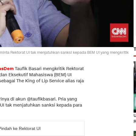
eminta Rektorat UI tak menjatuhkan sanksi kepada BEM UI yang mengkritik
NasDem
Taufik Basari mengkritik Rektorat
dan Eksekutif Mahasiswa (BEM) UI
ebagai The King of Lip Service alias raja
inya di akun @taufikbasari. Pria yang
 UI tak menjatuhkan sanksi kepada para
U
R
indah ke Rektorat UI