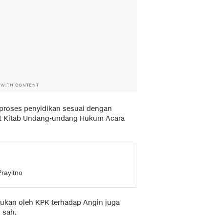
 WITH CONTENT
n proses penyidikan sesuai dengan
ut Kitab Undang-undang Hukum Acara
rayitno
akukan oleh KPK terhadap Angin juga
 sah.