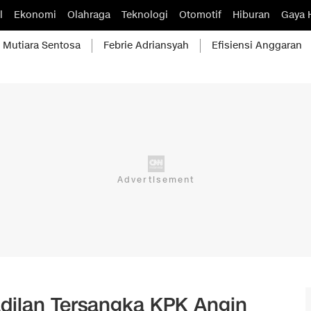
l
Ekonomi
Olahraga
Teknologi
Otomotif
Hiburan
Gaya 
Mutiara Sentosa
Febrie Adriansyah
Efisiensi Anggaran
adilan Tersangka KPK Angin