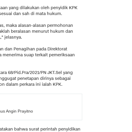
taan yang dilakukan oleh penyidik KPK
 sesuai dan sah di mata hukum.
as, maka alasan-alasan permohonan
daklah beralasan menurut hukum dan
," jelasnya.
n dan Penagihan pada Direktorat
ga menerima suap terkait pemeriksaan
ara 68/Pid.Pra/2021/PN JKT.Sel yang
menggugat penetapan dirinya sebagai
n dalam perkara ini ialah KPK.
us Angin Prayitno
takan bahwa surat perintah penyidikan