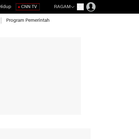
Hidup
CNN TV
RAGAM
Program Pemerintah