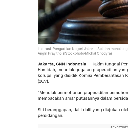
Ilustrasi. Pengadilan Negeri Jakarta Selatan menolak
Angin Prayitno. (iStockphoto/Michał Chodyra)
Jakarta, CNN Indonesia
--
Hakim tunggal Peng
Hamidah, menolak gugatan praperadilan yang
korupsi yang disidik Komisi Pemberantasan K
(28/7).
"Menolak permohonan praperadilan pemohon u
membacakan amar putusannya dalam persidang
Siti beranggapan, dalil-dalil yang diajukan ol
persidangan.
ADVERTISE