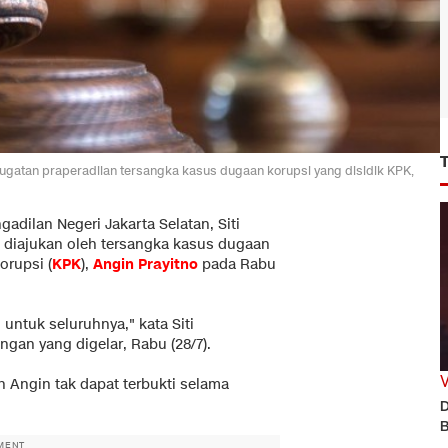
 gugatan praperadilan tersangka kasus dugaan korupsi yang disidik KPK,
adilan Negeri Jakarta Selatan, Siti
 diajukan oleh tersangka kasus dugaan
orupsi (
KPK
),
Angin Prayitno
pada Rabu
ntuk seluruhnya," kata Siti
an yang digelar, Rabu (28/7).
eh Angin tak dapat terbukti selama
D
B
MENT