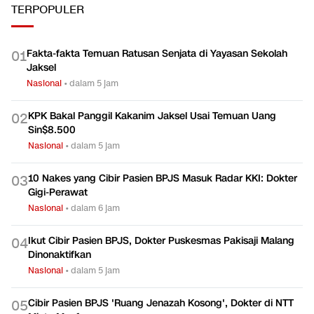
TERPOPULER
Fakta-fakta Temuan Ratusan Senjata di Yayasan Sekolah
0
1
Jaksel
Nasional
•
dalam 5 jam
KPK Bakal Panggil Kakanim Jaksel Usai Temuan Uang
0
2
Sin$8.500
Nasional
•
dalam 5 jam
10 Nakes yang Cibir Pasien BPJS Masuk Radar KKI: Dokter
0
3
Gigi-Perawat
Nasional
•
dalam 6 jam
Ikut Cibir Pasien BPJS, Dokter Puskesmas Pakisaji Malang
0
4
Dinonaktifkan
Nasional
•
dalam 5 jam
Cibir Pasien BPJS 'Ruang Jenazah Kosong', Dokter di NTT
0
5