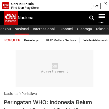
CNN Indonesia
Get
Find it on Play Store
Nasional
MENU
For You
Nasional
Internasional
Ekonomi
Olahraga
Teknolo
POPULER
Kekeringan
KMP Mutiara Sentosa
Febrie Adriansyah
Nasional
Peristiwa
Peringatan WHO: Indonesia Belum