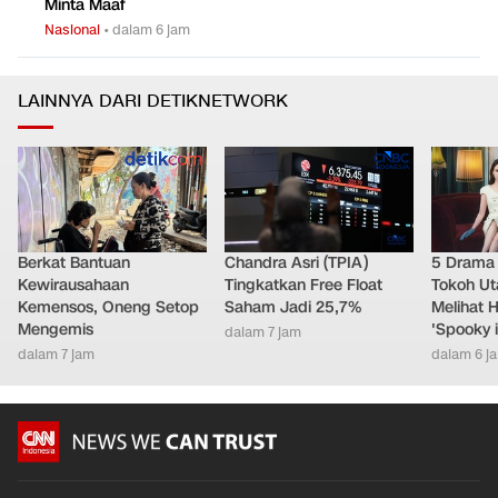
Minta Maaf
Nasional
•
dalam 6 jam
LAINNYA DARI DETIKNETWORK
Berkat Bantuan
Chandra Asri (TPIA)
5 Drama 
Kewirausahaan
Tingkatkan Free Float
Tokoh Ut
Kemensos, Oneng Setop
Saham Jadi 25,7%
Melihat 
Mengemis
'Spooky 
dalam 7 jam
dalam 7 jam
dalam 6 j