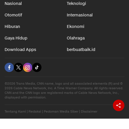
Nasional
Teknologi
Otomotif
Internasional
Hiburan
Ekonomi
Gaya Hidup
Olahraga
Download Apps
berbuatbaik.id
©2026 Trans Media, CNN name, logo and all associated elements (R) and ©
2026 Cable News Network, Inc. A Time Warner Company. All rights reserved.
CNN and the CNN logo are registered marks of Cable News Network, Inc.,
displayed with permission.
Tentang Kami
|
Redaksi
|
Pedoman Media Siber
|
Disclaimer