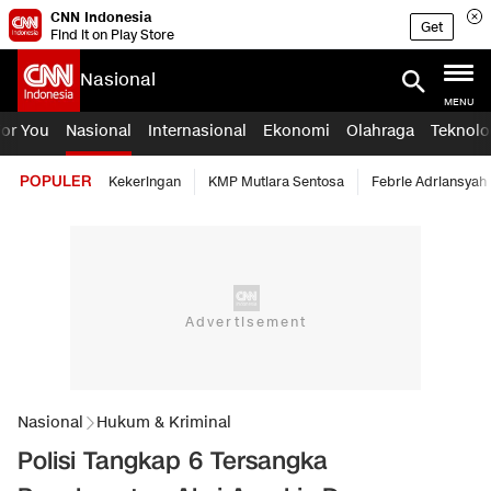
CNN Indonesia
Get
Find it on Play Store
Nasional
MENU
For You
Nasional
Internasional
Ekonomi
Olahraga
Teknolo
POPULER
Kekeringan
KMP Mutiara Sentosa
Febrie Adriansyah
Nasional
Hukum & Kriminal
Polisi Tangkap 6 Tersangka