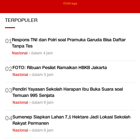
Olahraga
TERPOPULER
Respons TNI dan Polri soal Pramuka Garuda Bisa Daftar
0
1
Tanpa Tes
Nasional
•
dalam 4 jam
FOTO: Ribuan Pesilat Ramaikan HBKB Jakarta
0
2
Nasional
•
dalam 5 jam
Pendiri Yayasan Sekolah Harapan Ibu Buka Suara soal
0
3
Temuan 995 Senjata
Nasional
•
dalam 6 jam
Sumenep Siapkan Lahan 7,1 Hektare Jadi Lokasi Sekolah
0
4
Rakyat Permanen
Nasional
•
dalam 6 jam