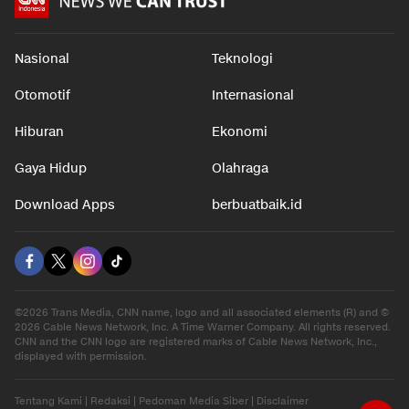
Nasional
Teknologi
Otomotif
Internasional
Hiburan
Ekonomi
Gaya Hidup
Olahraga
Download Apps
berbuatbaik.id
©2026 Trans Media, CNN name, logo and all associated elements (R) and ©
2026 Cable News Network, Inc. A Time Warner Company. All rights reserved.
CNN and the CNN logo are registered marks of Cable News Network, Inc.,
displayed with permission.
Tentang Kami
|
Redaksi
|
Pedoman Media Siber
|
Disclaimer