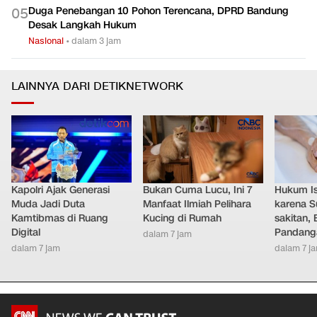
Duga Penebangan 10 Pohon Terencana, DPRD Bandung
0
5
Desak Langkah Hukum
Nasional
•
dalam 3 jam
LAINNYA DARI DETIKNETWORK
Kapolri Ajak Generasi
Bukan Cuma Lucu, Ini 7
Hukum Ist
Muda Jadi Duta
Manfaat Ilmiah Pelihara
karena S
Kamtibmas di Ruang
Kucing di Rumah
sakitan, 
Digital
Pandang
dalam 7 jam
dalam 7 jam
dalam 7 j