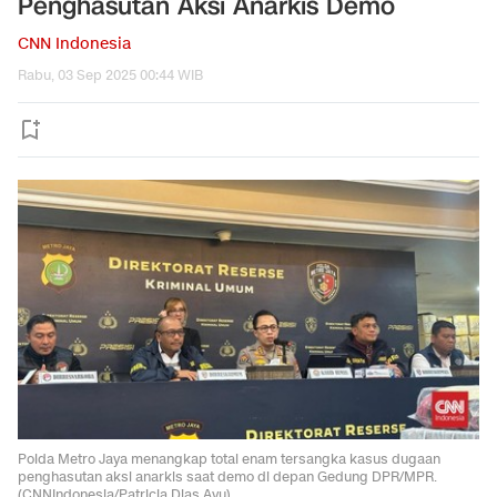
Penghasutan Aksi Anarkis Demo
CNN Indonesia
Rabu, 03 Sep 2025 00:44 WIB
Polda Metro Jaya menangkap total enam tersangka kasus dugaan
penghasutan aksi anarkis saat demo di depan Gedung DPR/MPR.
(CNNIndonesia/Patricia Dias Ayu).