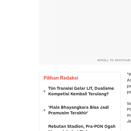
SCROLL TO CONTINUE
"
Pilihan Redaksi
A
p
Tim Transisi Gelar LIT, Dualisme
p
Kompetisi Kembali Terulang?
Se
'Piala Bhayangkara Bisa Jadi
P
Pramusim Terakhir'
m
Ja
Rebutan Stadion, Pra-PON Ogah