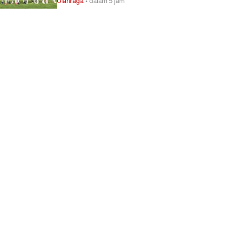
Olahraga
•
dalam 5 jam