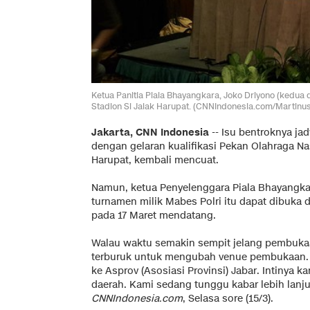
Ketua Panitia Piala Bhayangkara, Joko Driyono (kedua
Stadion Si Jalak Harupat. (CNNIndonesia.com/Martinus
Jakarta, CNN Indonesia
-- Isu bentroknya j
dengan gelaran kualifikasi Pekan Olahraga Nas
Harupat, kembali mencuat.
Namun, ketua Penyelenggara Piala Bhayangkar
turnamen milik Mabes Polri itu dapat dibuka d
pada 17 Maret mendatang.
Walau waktu semakin sempit jelang pembuka
terburuk untuk mengubah venue pembukaan. "
ke Asprov (Asosiasi Provinsi) Jabar. Intinya 
daerah. Kami sedang tunggu kabar lebih lanju
CNNIndonesia.com
, Selasa sore (15/3).