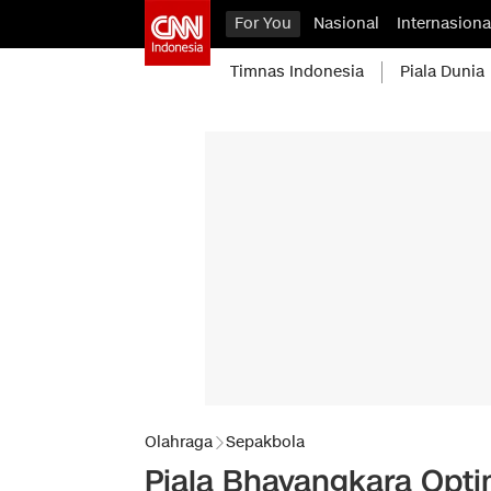
For You
Nasional
Internasiona
Timnas Indonesia
Piala Dunia
Olahraga
Sepakbola
Piala Bhayangkara Opti