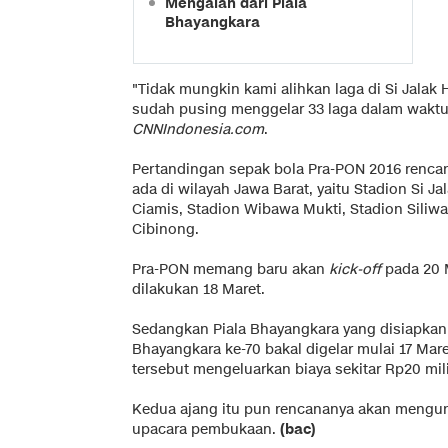
Mengalah dari Piala
Bhayangkara
"Tidak mungkin kami alihkan laga di Si Jalak 
sudah pusing menggelar 33 laga dalam waktu 
CNNIndonesia.com
.
Pertandingan sepak bola Pra-PON 2016 renca
ada di wilayah Jawa Barat, yaitu Stadion Si 
Ciamis, Stadion Wibawa Mukti, Stadion Siliw
Cibinong.
Pra-PON memang baru akan
kick-off
pada 20 
dilakukan 18 Maret.
Sedangkan Piala Bhayangkara yang disiapka
Bhayangkara ke-70 bakal digelar mulai 17 Mare
tersebut mengeluarkan biaya sekitar Rp20 mili
Kedua ajang itu pun rencananya akan mengu
upacara pembukaan.
(bac)