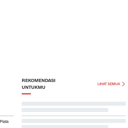
REKOMENDASI
LIHAT SEMUA
UNTUKMU
Prediksi Indonesia vs Singapura di Piala AFF 2026
Piala
Kemenkes Ungkap Alasan Yurizal Harus Tunggu 8 Jam
di IGD RSCM