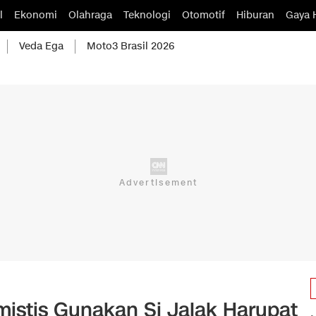
l
Ekonomi
Olahraga
Teknologi
Otomotif
Hiburan
Gaya 
Veda Ega
Moto3 Brasil 2026
mistis Gunakan Si Jalak Harupat