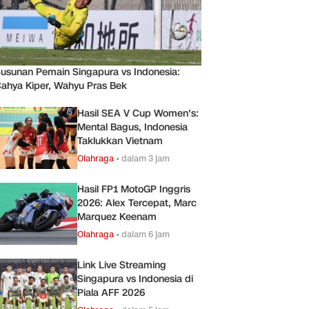
usunan Pemain Singapura vs Indonesia:
ahya Kiper, Wahyu Pras Bek
Hasil SEA V Cup Women's:
Mental Bagus, Indonesia
Taklukkan Vietnam
Olahraga
•
dalam 3 jam
Hasil FP1 MotoGP Inggris
2026: Alex Tercepat, Marc
Marquez Keenam
Olahraga
•
dalam 6 jam
Link Live Streaming
Singapura vs Indonesia di
Piala AFF 2026