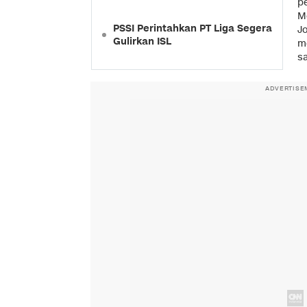
p
M
PSSI Perintahkan PT Liga Segera
J
Gulirkan ISL
m
s
ADVERTISE