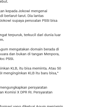
ebut.
kan kepada Jokowi mengenai
 berlarut-larut. Dia lantas
okowi supaya persoalan PSSI bisa
ngat terpuruk, terkucil dari dunia luar
um.
 Agum mengatakan domain berada di
suara dan bukan di tangan Menpora,
oc PSSI.
nkan KLB, itu bisa meminta. Atau 50
SI menginginkan KLB itu baru bisa,"
 mengungkapkan persyaratan
n Komisi X DPR RI. Persyaratan
formasi yang diketuai Agum menjamin