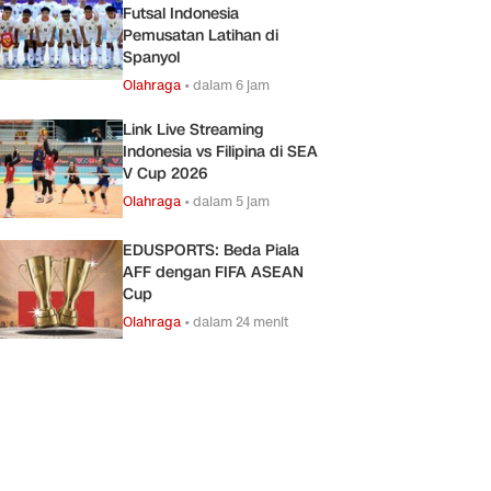
Futsal Indonesia
Pemusatan Latihan di
Spanyol
Olahraga
•
dalam 6 jam
Link Live Streaming
Indonesia vs Filipina di SEA
V Cup 2026
Olahraga
•
dalam 5 jam
EDUSPORTS: Beda Piala
AFF dengan FIFA ASEAN
Cup
Olahraga
•
dalam 24 menit