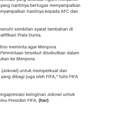
l yang nantinya bertugas menyampaikan
menyampaikan hasilnya kepada AFC dan
emenuhi sembilan syarat tambahan di
lifikasi Piala Dunia.
ntino meminta agar Menpora
. Permintaan tersebut disebutkan dalam
ujukan ke Menpora.
a (Jokowi) untuk memperkuat dan
ng dibagi juga oleh FIFA," tulis FIFA
mengapresiasi keinginan Jokowi untuk
emu Presiden FIFA.
(har)