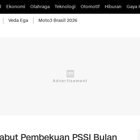
l
Ekonomi
Olahraga
Teknologi
Otomotif
Hiburan
Gaya 
Veda Ega
Moto3 Brasil 2026
abut Pembekuan PSSI Bulan