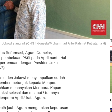
Jokowi siang ini. (CNN Indonesia/Muhammad Arby Rahmat Putratama H)
Hoc Reformasi, Agum Gumelar,
pembekuan PSSI pada April nanti. Hal
 pertemuan dengan Presiden Joko
/3).
Presiden Jokowi menyampaikan sudah
emberi petunjuk kepada Menpora,
ahkan menanyakan Menpora. Kapan
anksi selesai dan dicabut? Katanya
T
Menpora) April," kata Agum.
C
ebih jauh, Agum mengatakan keputusan