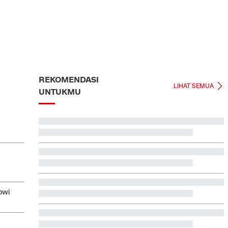
REKOMENDASI
LIHAT SEMUA
UNTUKMU
Terbanyak dalam Sejarah, 3.323 Warga India Diusir
dari Kanada
Jadwal Siaran Langsung Veda Ega di Moto3 Inggris
2026
owi
Xabi Alonso dan Amorim Terpukau Atmosfer GBK
EDUSPORTS: Beda Piala AFF dengan FIFA ASEAN Cup