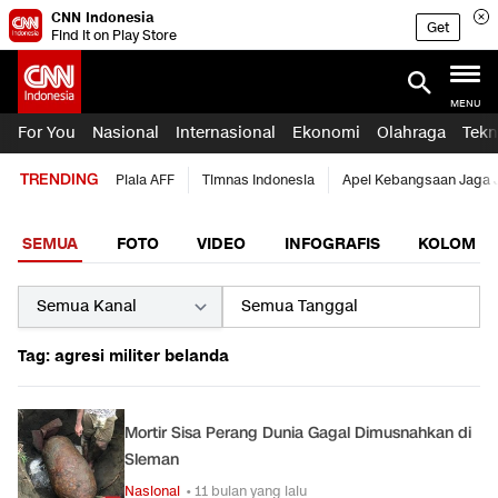
CNN Indonesia
Get
Find it on Play Store
MENU
For You
Nasional
Internasional
Ekonomi
Olahraga
Tekn
TRENDING
Piala AFF
Timnas Indonesia
Apel Kebangsaan Jaga 
SEMUA
FOTO
VIDEO
INFOGRAFIS
KOLOM
Tag: agresi militer belanda
Mortir Sisa Perang Dunia Gagal Dimusnahkan di
Sleman
Nasional
• 11 bulan yang lalu