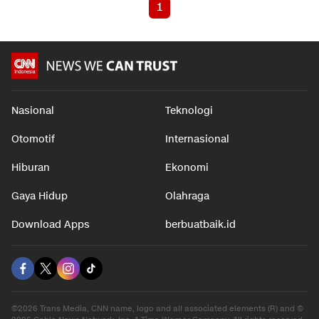
1
Nasional
Teknologi
Otomotif
Internasional
Hiburan
Ekonomi
Gaya Hidup
Olahraga
Download Apps
berbuatbaik.id
©2026 Trans Media, CNN name, logo and all associated elements (R) and ©