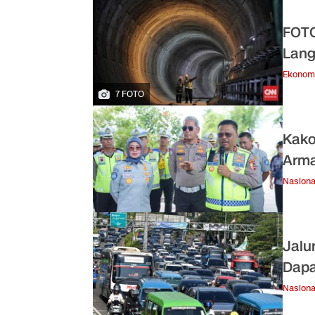
FOTO
Lang
Ekonom
7 FOTO
Kako
Arma
Nasiona
Jalu
Dapa
Nasiona