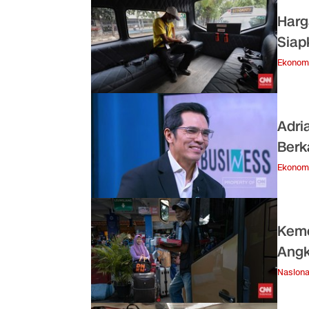
Harg
Sia
Ekonom
Adri
Berk
Ekonom
Keme
Angk
Nasiona