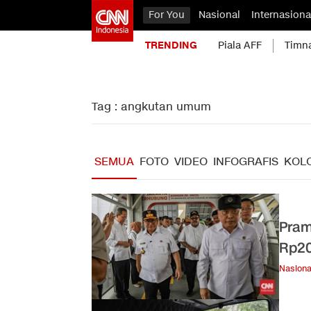
For You
Nasional
Internasiona
TRENDING
Piala AFF
Timn
Tag : angkutan umum
SEMUA
FOTO
VIDEO
INFOGRAFIS
KOL
Pram
Rp20
Nasiona