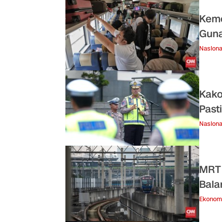
Keme
Gun
Nasiona
Kako
Past
Nasiona
MRT 
Bala
Ekonom