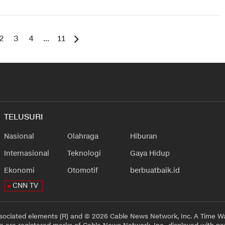
2
3
4
...
11
TELUSURI
Nasional
Olahraga
Hiburan
Internasional
Teknologi
Gaya Hidup
Ekonomi
Otomotif
berbuatbaik.id
CNN TV
sociated elements (R) and © 2026 Cable News Network, Inc. A Time Wa