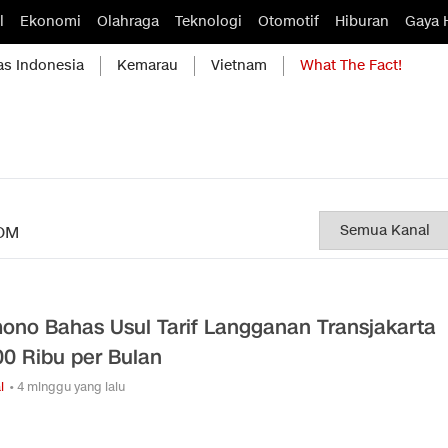
l
Ekonomi
Olahraga
Teknologi
Otomotif
Hiburan
Gaya 
as Indonesia
Kemarau
Vietnam
What The Fact!
OM
ono Bahas Usul Tarif Langganan Transjakarta
0 Ribu per Bulan
l
• 4 minggu yang lalu