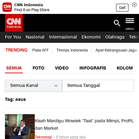
CNN Indonesia
Get
Find it on Play Store
MENU
For You
Nasional
Internasional
Ekonomi
Olahraga
Tekn
TRENDING
Piala AFF
Timnas Indonesia
Apel Kebangsaan Jaga 
SEMUA
FOTO
VIDEO
INFOGRAFIS
KOLOM
Tag: asus
Kisah Mardigu Wowiek 'Taat' pada Mimpi, Profit,
dan Market
Teknologi
• 5 tahun yang lalu