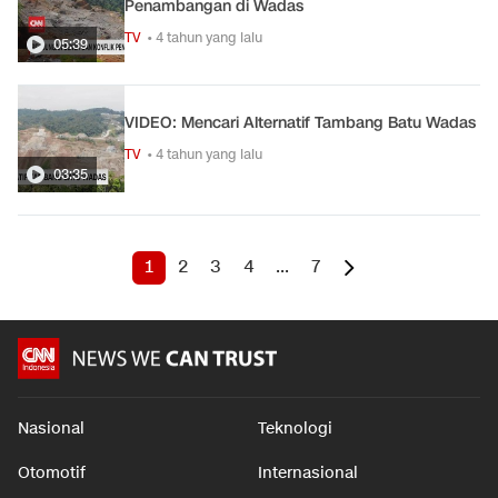
Penambangan di Wadas
TV
• 4 tahun yang lalu
05:39
VIDEO: Mencari Alternatif Tambang Batu Wadas
TV
• 4 tahun yang lalu
03:35
1
2
3
4
...
7
Nasional
Teknologi
Otomotif
Internasional