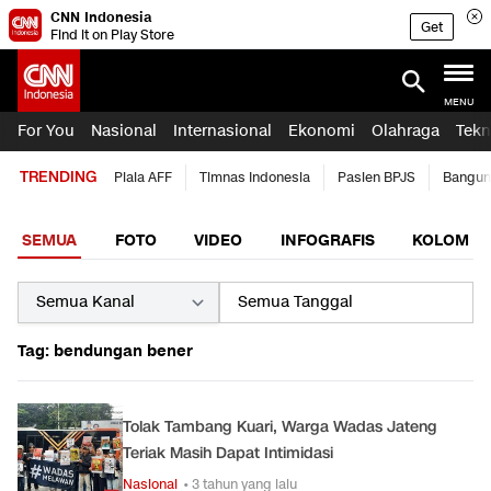
CNN Indonesia
Get
Find it on Play Store
MENU
For You
Nasional
Internasional
Ekonomi
Olahraga
Tekn
TRENDING
Piala AFF
Timnas Indonesia
Pasien BPJS
Bangun
SEMUA
FOTO
VIDEO
INFOGRAFIS
KOLOM
Tag: bendungan bener
Tolak Tambang Kuari, Warga Wadas Jateng
Teriak Masih Dapat Intimidasi
Nasional
• 3 tahun yang lalu