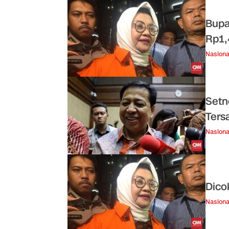
Bupa
Rp1,
Nasiona
Setn
Ters
Nasiona
Dico
Nasiona