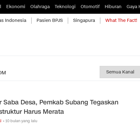
l
Ekonomi
Olahraga
Teknologi
Otomotif
Hiburan
Gaya 
as Indonesia
Pasien BPJS
Singapura
What The Fact!
OM
r Saba Desa, Pemkab Subang Tegaskan
astruktur Harus Merata
l
• 10 bulan yang lalu