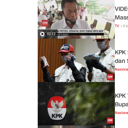
VIDE
Mass
TV
• 5 
02:12
KPK 
dan 
Nasiona
KPK 
Bupa
Nasiona