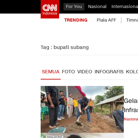
For You
Nasional
Internasiona
TRENDING
Piala AFF
Timn
Tag : bupati subang
SEMUA
FOTO
VIDEO
INFOGRAFIS
KOL
Gela
Infr
Nasiona