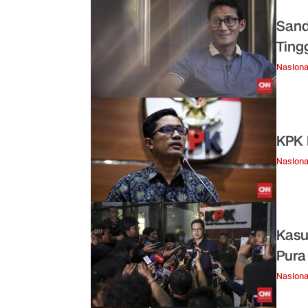
Sand
Ting
Nasiona
KPK 
Nasiona
Kasu
Pura
Nasiona