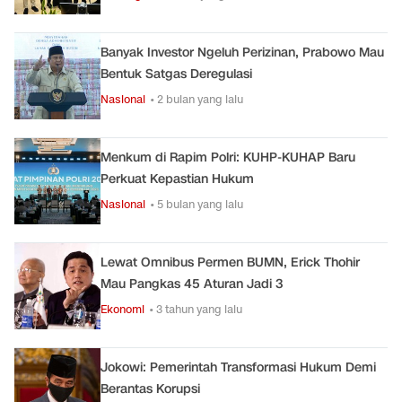
Banyak Investor Ngeluh Perizinan, Prabowo Mau
Bentuk Satgas Deregulasi
Nasional
• 2 bulan yang lalu
Menkum di Rapim Polri: KUHP-KUHAP Baru
Perkuat Kepastian Hukum
Nasional
• 5 bulan yang lalu
Lewat Omnibus Permen BUMN, Erick Thohir
Mau Pangkas 45 Aturan Jadi 3
Ekonomi
• 3 tahun yang lalu
Jokowi: Pemerintah Transformasi Hukum Demi
Berantas Korupsi