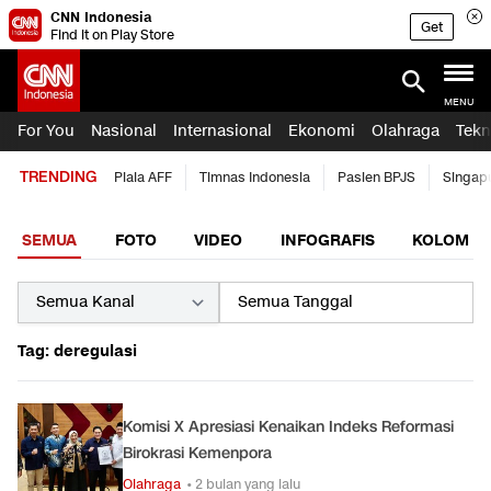
CNN Indonesia
Get
Find it on Play Store
MENU
For You
Nasional
Internasional
Ekonomi
Olahraga
Tekn
TRENDING
Piala AFF
Timnas Indonesia
Pasien BPJS
Singap
SEMUA
FOTO
VIDEO
INFOGRAFIS
KOLOM
Tag: deregulasi
Komisi X Apresiasi Kenaikan Indeks Reformasi
Birokrasi Kemenpora
Olahraga
• 2 bulan yang lalu