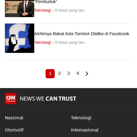
'Penduduk'
Teknologi
• 9 tahun yang lalu
Akhirnya Bakal Ada Tombol
Dislike
di Facebook
Teknologi
• 9 tahun yang lalu
1
2
3
4
Nasional
Teknologi
Otomotif
Internasional