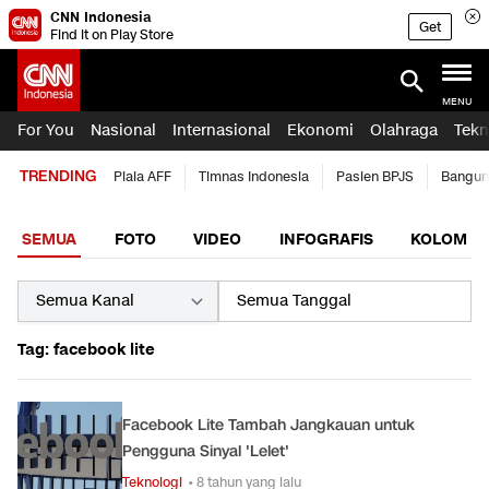
CNN Indonesia
Get
Find it on Play Store
MENU
For You
Nasional
Internasional
Ekonomi
Olahraga
Tekn
TRENDING
Piala AFF
Timnas Indonesia
Pasien BPJS
Bangun
SEMUA
FOTO
VIDEO
INFOGRAFIS
KOLOM
Tag: facebook lite
Facebook Lite Tambah Jangkauan untuk
Pengguna Sinyal 'Lelet'
Teknologi
• 8 tahun yang lalu