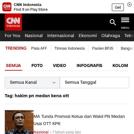
CNN Indonesia
Get
Find it on Play Store
MENU
For You
Nasional
Internasional
Ekonomi
Olahraga
Tekn
TRENDING
Piala AFF
Timnas Indonesia
Pasien BPJS
Bangun
SEMUA
FOTO
VIDEO
INFOGRAFIS
KOLOM
Tag: hakim pn medan kena ott
MA Tunda Promosi Ketua dan Wakil PN Medan
Usai OTT KPK
Nasional
• 7 tahun yang lalu