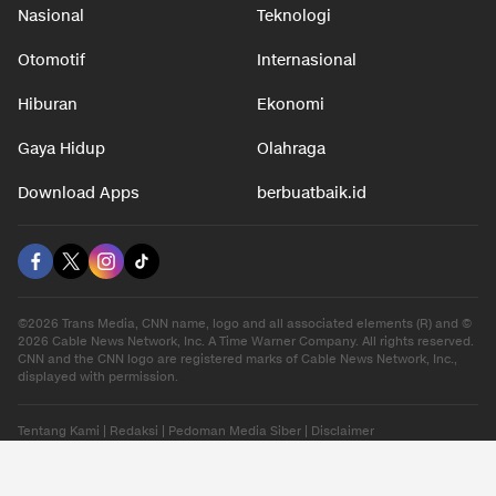
Nasional
Teknologi
Otomotif
Internasional
Hiburan
Ekonomi
Gaya Hidup
Olahraga
Download Apps
berbuatbaik.id
©2026 Trans Media, CNN name, logo and all associated elements (R) and ©
2026 Cable News Network, Inc. A Time Warner Company. All rights reserved.
CNN and the CNN logo are registered marks of Cable News Network, Inc.,
displayed with permission.
Tentang Kami
|
Redaksi
|
Pedoman Media Siber
|
Disclaimer