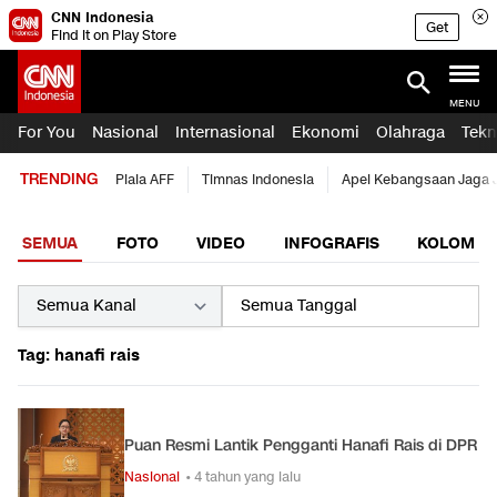
CNN Indonesia
Get
Find it on Play Store
MENU
For You
Nasional
Internasional
Ekonomi
Olahraga
Tekn
TRENDING
Piala AFF
Timnas Indonesia
Apel Kebangsaan Jaga 
SEMUA
FOTO
VIDEO
INFOGRAFIS
KOLOM
Tag: hanafi rais
Puan Resmi Lantik Pengganti Hanafi Rais di DPR
Nasional
• 4 tahun yang lalu