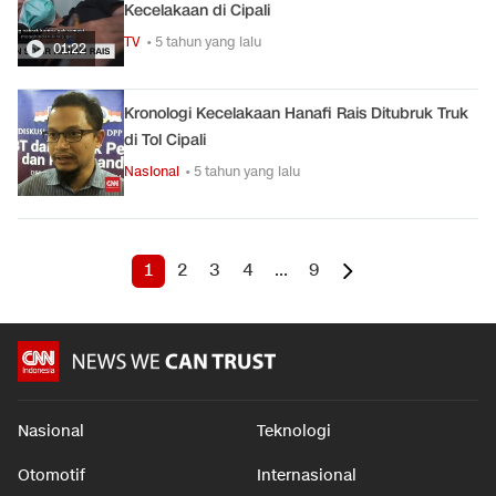
Kecelakaan di Cipali
TV
• 5 tahun yang lalu
01:22
Kronologi Kecelakaan Hanafi Rais Ditubruk Truk
di Tol Cipali
Nasional
• 5 tahun yang lalu
1
2
3
4
...
9
Nasional
Teknologi
Otomotif
Internasional