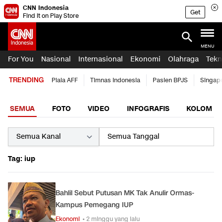
CNN Indonesia
Get
Find it on Play Store
MENU
For You
Nasional
Internasional
Ekonomi
Olahraga
Tekn
TRENDING
Piala AFF
Timnas Indonesia
Pasien BPJS
Singap
SEMUA
FOTO
VIDEO
INFOGRAFIS
KOLOM
Tag: iup
Bahlil Sebut Putusan MK Tak Anulir Ormas-
Kampus Pemegang IUP
Ekonomi
• 2 minggu yang lalu