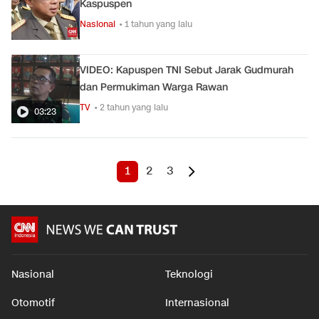
Kaspuspen
Nasional
• 1 tahun yang lalu
VIDEO: Kapuspen TNI Sebut Jarak Gudmurah
dan Permukiman Warga Rawan
TV
• 2 tahun yang lalu
03:23
1
2
3
Nasional
Teknologi
Otomotif
Internasional