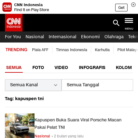
CNN Indonesia
Get
Find it on Play Store
MENU
For You
Nasional
Internasional
Ekonomi
Olahraga
Tekn
TRENDING
Piala AFF
Timnas Indonesia
Karhutla
Pilot Malay
SEMUA
FOTO
VIDEO
INFOGRAFIS
KOLOM
Tag: kapuspen tni
Kapuspen Buka Suara Viral Porsche Macan
Pakai Pelat TNI
Nasional
• 2 bulan yang lalu