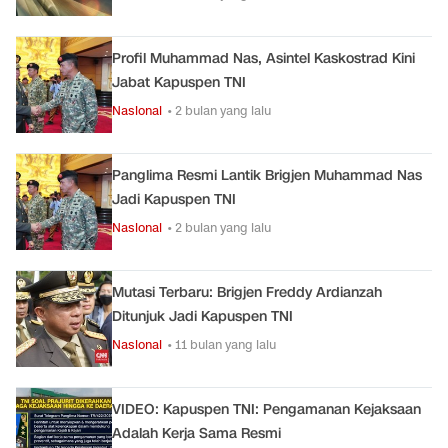
Profil Muhammad Nas, Asintel Kaskostrad Kini
Jabat Kapuspen TNI
Nasional
• 2 bulan yang lalu
Panglima Resmi Lantik Brigjen Muhammad Nas
Jadi Kapuspen TNI
Nasional
• 2 bulan yang lalu
Mutasi Terbaru: Brigjen Freddy Ardianzah
Ditunjuk Jadi Kapuspen TNI
Nasional
• 11 bulan yang lalu
VIDEO: Kapuspen TNI: Pengamanan Kejaksaan
Adalah Kerja Sama Resmi