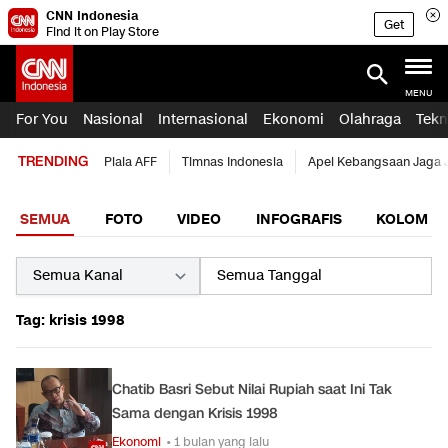
CNN Indonesia
Get
Find it on Play Store
MENU
For You
Nasional
Internasional
Ekonomi
Olahraga
Tekn
TRENDING
Piala AFF
Timnas Indonesia
Apel Kebangsaan Jaga 
SEMUA
FOTO
VIDEO
INFOGRAFIS
KOLOM
Tag: krisis 1998
Chatib Basri Sebut Nilai Rupiah saat Ini Tak
Sama dengan Krisis 1998
Ekonomi
• 1 bulan yang lalu