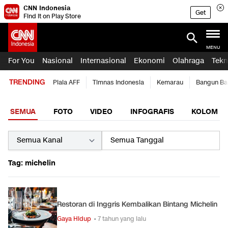
CNN Indonesia
Get
Find it on Play Store
MENU
For You
Nasional
Internasional
Ekonomi
Olahraga
Tekn
TRENDING
Piala AFF
Timnas Indonesia
Kemarau
Bangun Ba
SEMUA
FOTO
VIDEO
INFOGRAFIS
KOLOM
Tag: michelin
Restoran di Inggris Kembalikan Bintang Michelin
Gaya Hidup
• 7 tahun yang lalu