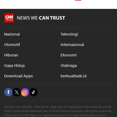
Nasional
Teknologi
Otomotif
Internasional
Hiburan
Ekonomi
Gaya Hidup
Olahraga
Download Apps
berbuatbaik.id
©2026 Trans Media, CNN name, logo and all associated elements (R) and ©
2026 Cable News Network, Inc. A Time Warner Company. All rights reserved.
CNN and the CNN logo are registered marks of Cable News Network, Inc.,