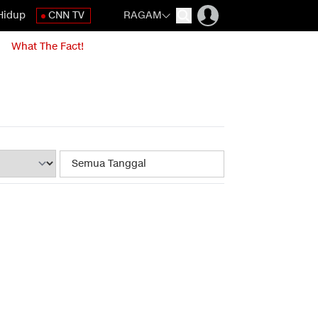
Hidup
CNN TV
RAGAM
What The Fact!