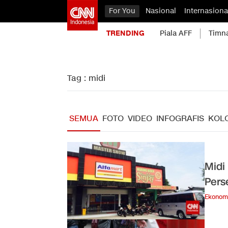
For You
Nasional
Internasiona
TRENDING
Piala AFF
Timn
Tag : midi
SEMUA
FOTO
VIDEO
INFOGRAFIS
KOL
Midi
Pers
Ekonom