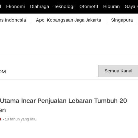
l
Ekonomi
Olahraga
Teknologi
Otomotif
Hiburan
Gaya 
as Indonesia
Apel Kebangsaan Jaga Jakarta
Singapura
OM
 Utama Incar Penjualan Lebaran Tumbuh 20
en
i
• 10 tahun yang lalu