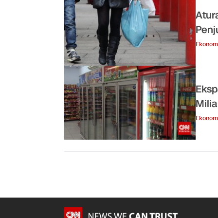
Atur
Penj
Ekonom
Eksp
Milia
Ekonom