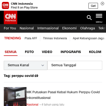
CNN Indonesia
Get
Find it on Play Store
MENU
For You
Nasional
Internasional
Ekonomi
Olahraga
Tekn
TRENDING
Piala AFF
Timnas Indonesia
Apel Kebangsaan Jaga 
SEMUA
FOTO
VIDEO
INFOGRAFIS
KOLOM
Tag: perppu covid-19
MK Putuskan Pasal Kebal Hukum Perppu Covid
Inkonstitusional
Nasional
• 4 tahun yang lalu