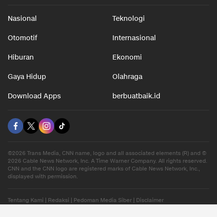
Nasional
Teknologi
Otomotif
Internasional
Hiburan
Ekonomi
Gaya Hidup
Olahraga
Download Apps
berbuatbaik.id
©2026 Trans Media, CNN name, logo and all associated elements (R) and ©
2026 Cable News Network, Inc. A Time Warner Company. All rights reserved.
CNN and the CNN logo are registered marks of Cable News Network, Inc.,
displayed with permission.
Tentang Kami
|
Redaksi
|
Pedoman Media Siber
|
Disclaimer