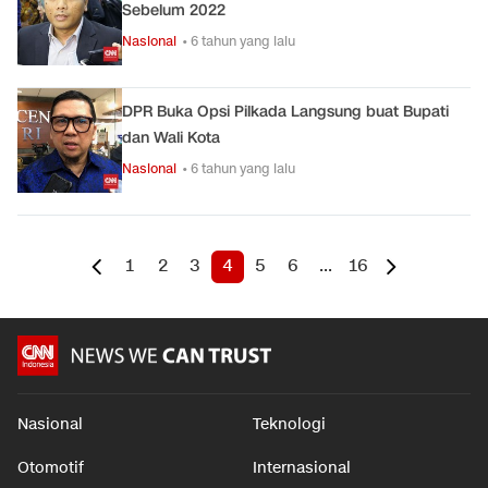
Sebelum 2022
Nasional
• 6 tahun yang lalu
DPR Buka Opsi Pilkada Langsung buat Bupati
dan Wali Kota
Nasional
• 6 tahun yang lalu
1
2
3
4
5
6
...
16
Nasional
Teknologi
Otomotif
Internasional