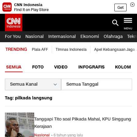
CNN Indonesia
Get
Find it on Play Store
MENU
For You
Nasional
Internasional
Ekonomi
Olahraga
Tekn
TRENDING
Piala AFF
Timnas Indonesia
Apel Kebangsaan Jaga 
SEMUA
FOTO
VIDEO
INFOGRAFIS
KOLOM
Tag: pilkada langsung
Tanggapi Tito soal Pilkada Mahal, KPU Singgung
Kerajaan
Nasional
• 6 tahun yang lalu