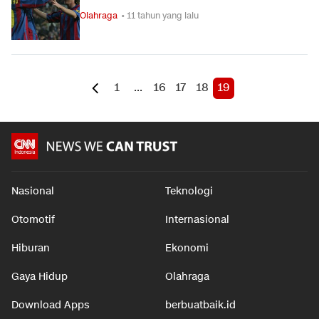
Olahraga
• 11 tahun yang lalu
1
...
16
17
18
19
Nasional
Teknologi
Otomotif
Internasional
Hiburan
Ekonomi
Gaya Hidup
Olahraga
Download Apps
berbuatbaik.id