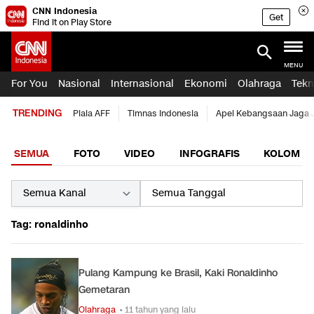
CNN Indonesia
Get
Find it on Play Store
MENU
For You
Nasional
Internasional
Ekonomi
Olahraga
Tekn
TRENDING
Piala AFF
Timnas Indonesia
Apel Kebangsaan Jaga 
SEMUA
FOTO
VIDEO
INFOGRAFIS
KOLOM
Tag: ronaldinho
Pulang Kampung ke Brasil, Kaki Ronaldinho
Gemetaran
Olahraga
• 11 tahun yang lalu