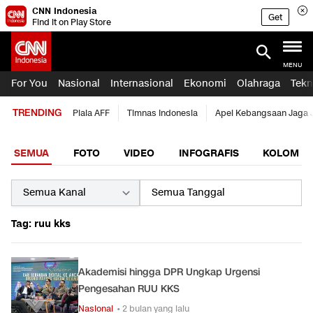
CNN Indonesia
Get
Find it on Play Store
MENU
For You
Nasional
Internasional
Ekonomi
Olahraga
Tekn
TRENDING
Piala AFF
Timnas Indonesia
Apel Kebangsaan Jaga 
SEMUA
FOTO
VIDEO
INFOGRAFIS
KOLOM
Tag: ruu kks
Akademisi hingga DPR Ungkap Urgensi
Pengesahan RUU KKS
Nasional
• 2 bulan yang lalu