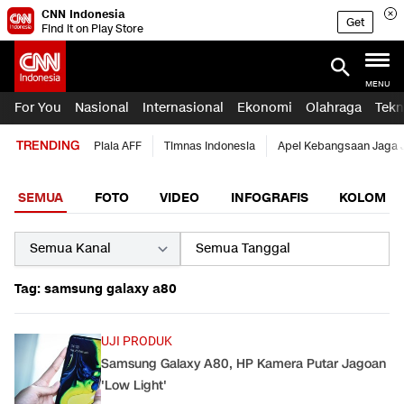
CNN Indonesia
Get
Find it on Play Store
MENU
For You
Nasional
Internasional
Ekonomi
Olahraga
Tekn
TRENDING
Piala AFF
Timnas Indonesia
Apel Kebangsaan Jaga 
SEMUA
FOTO
VIDEO
INFOGRAFIS
KOLOM
Tag: samsung galaxy a80
UJI PRODUK
Samsung Galaxy A80, HP Kamera Putar Jagoan
'Low Light'