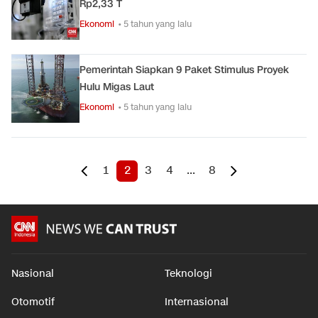
Rp2,33 T
Ekonomi
• 5 tahun yang lalu
Pemerintah Siapkan 9 Paket Stimulus Proyek
Hulu Migas Laut
Ekonomi
• 5 tahun yang lalu
1
2
3
4
...
8
Nasional
Teknologi
Otomotif
Internasional