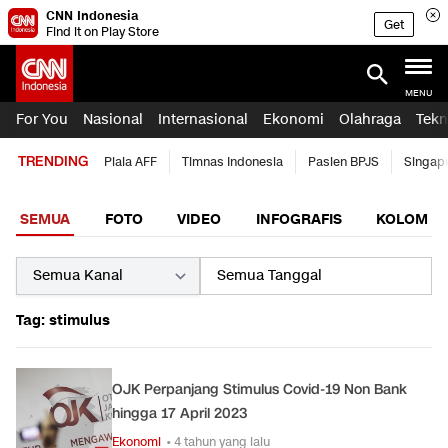
CNN Indonesia
Get
Find it on Play Store
MENU
For You
Nasional
Internasional
Ekonomi
Olahraga
Tekn
TRENDING
Piala AFF
Timnas Indonesia
Pasien BPJS
Singap
SEMUA
FOTO
VIDEO
INFOGRAFIS
KOLOM
Tag: stimulus
OJK Perpanjang Stimulus Covid-19 Non Bank
hingga 17 April 2023
Ekonomi
• 4 tahun yang lalu