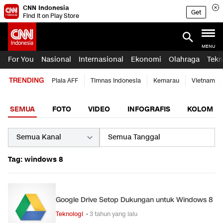
CNN Indonesia
Get
Find it on Play Store
MENU
For You
Nasional
Internasional
Ekonomi
Olahraga
Tekn
TRENDING
Piala AFF
Timnas Indonesia
Kemarau
Vietnam
SEMUA
FOTO
VIDEO
INFOGRAFIS
KOLOM
Tag: windows 8
Google Drive Setop Dukungan untuk Windows 8
Teknologi
• 3 tahun yang lalu