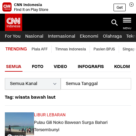
CNN Indonesia
Get
Find it on Play Store
MENU
For You
Nasional
Internasional
Ekonomi
Olahraga
Tekn
TRENDING
Piala AFF
Timnas Indonesia
Pasien BPJS
Singap
SEMUA
FOTO
VIDEO
INFOGRAFIS
KOLOM
Tag: wisata bawah laut
LIBUR LEBARAN
Pulau Gili Noko Bawean Surga Bahari
Tersembunyi