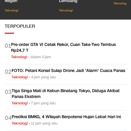
Negeri
Lembang
Teknologi
Teknologi
Teknologi
TERPOPULER
Pre-order GTA VI Cetak Rekor, Cuan Take-Two Tembus
0
1
Rp24,7 T
Teknologi
•
dalam 3 jam
FOTO: Petani Korsel Sulap Drone Jadi 'Alarm' Cuaca Panas
0
2
Teknologi
•
4 jam yang lalu
Tiga Singa Mati di Kebun Binatang Tokyo, Diduga Akibat
0
3
Panas Ekstrem
Teknologi
•
7 jam yang lalu
Prediksi BMKG, 4 Wilayah Berpotensi Hujan Lebat Hari Ini
0
4
Teknologi
•
11 jam yang lalu