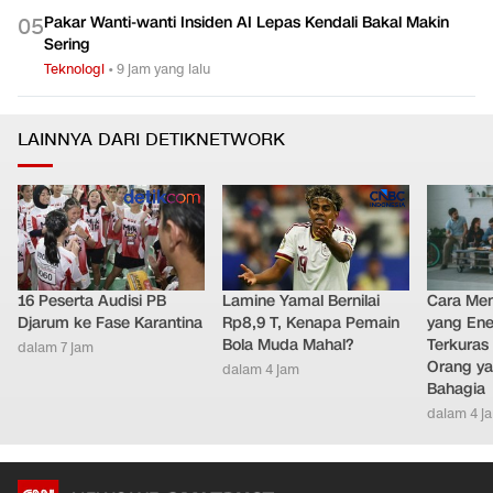
Pakar Wanti-wanti Insiden AI Lepas Kendali Bakal Makin
0
5
Sering
Teknologi
•
9 jam yang lalu
LAINNYA DARI DETIKNETWORK
16 Peserta Audisi PB
Lamine Yamal Bernilai
Cara Men
Djarum ke Fase Karantina
Rp8,9 T, Kenapa Pemain
yang Ene
Bola Muda Mahal?
Terkuras
dalam 7 jam
Orang ya
dalam 4 jam
Bahagia
dalam 4 j