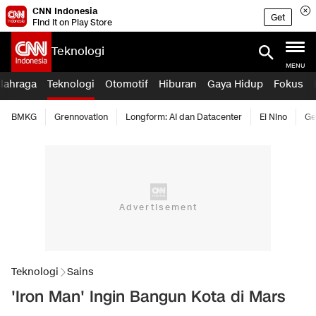
CNN Indonesia
Get
Find it on Play Store
Teknologi
MENU
lahraga
Teknologi
Otomotif
Hiburan
Gaya Hidup
Fokus
BMKG
Grennovation
Longform: AI dan Datacenter
El Nino
Ge
Teknologi
Sains
'Iron Man' Ingin Bangun Kota di Mars