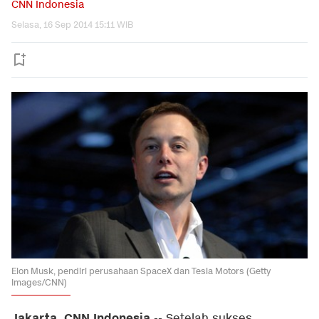
CNN Indonesia
Selasa, 16 Sep 2014 15:11 WIB
Elon Musk, pendiri perusahaan SpaceX dan Tesla Motors (Getty
Images/CNN)
Jakarta, CNN Indonesia
--
Setelah sukses