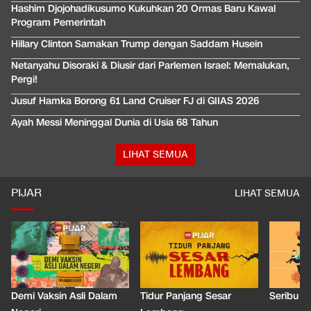
Hashim Djojohadikusumo Kukuhkan 20 Ormas Baru Kawal
Program Pemerintah
Hillary Clinton Samakan Trump dengan Saddam Husein
Netanyahu Disoraki & Diusir dari Parlemen Israel: Memalukan,
Pergi!
Jusuf Hamka Borong 61 Land Cruiser FJ di GIIAS 2026
Ayah Messi Meninggal Dunia di Usia 68 Tahun
LIHAT SEMUA
PIJAR
LIHAT SEMUA
Demi Vaksin Asli Dalam
Tidur Panjang Sesar
Seribu J