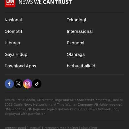
Nasional
Teknologi
Otomotif
Internasional
Hiburan
Ekonomi
Gaya Hidup
Olahraga
Download Apps
berbuatbaik.id
©2026 Trans Media, CNN name, logo and all associated elements (R) and ©
2026 Cable News Network, Inc. A Time Warner Company. All rights reserved.
CNN and the CNN logo are registered marks of Cable News Network, Inc.,
displayed with permission.
Tentang Kami
|
Redaksi
|
Pedoman Media Siber
|
Disclaimer