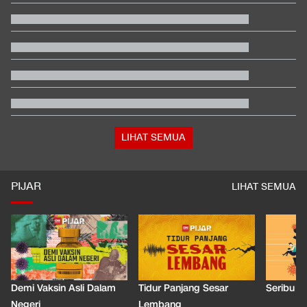
Tersangka
Hashim Djojohadikusumo Kukuhkan 20 Ormas Baru Kawal
Program Pemerintah
Berada dalam Satu Negara, Apa Beda Pasukan Houthi & Militer
Yaman?
Amorim: Milanisti Indonesia Salah Satu yang Terbesar di Dunia
Jusuf Hamka Borong 61 Land Cruiser FJ di GIIAS 2026
Hasil Kualifikasi MotoGP Inggris: Martin Tercepat, Marquez
Selamat
LIHAT SEMUA
PIJAR
LIHAT SEMUA