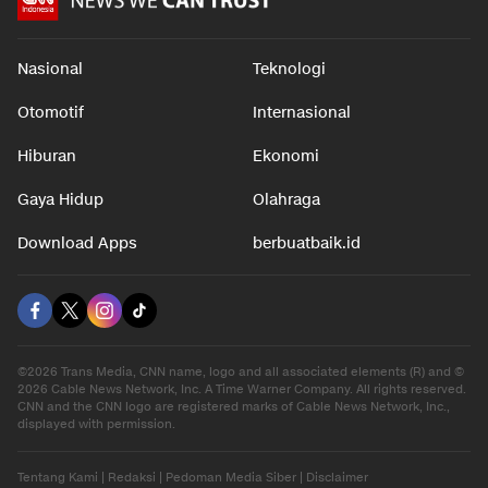
Nasional
Teknologi
Otomotif
Internasional
Hiburan
Ekonomi
Gaya Hidup
Olahraga
Download Apps
berbuatbaik.id
©2026 Trans Media, CNN name, logo and all associated elements (R) and ©
2026 Cable News Network, Inc. A Time Warner Company. All rights reserved.
CNN and the CNN logo are registered marks of Cable News Network, Inc.,
displayed with permission.