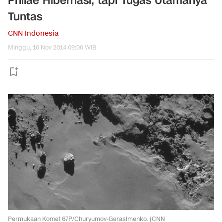
Philae Hibernasi, tapi Tugas Utamanya
Tuntas
CNN Indonesia
Minggu, 16 Nov 2014 09:00 WIB
Permukaan Komet 67P/Churyumov-Gerasimenko. (CNN