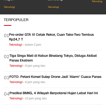
Demi Vaksin Asli Dalam
Tidur Panjang Sesar
Seribu J
Negeri
Lembang
Teknologi
Teknologi
Teknologi
TERPOPULER
Pre-order GTA VI Cetak Rekor, Cuan Take-Two Tembus
0
1
Rp24,7 T
Teknologi
•
dalam 2 jam
Tiga Singa Mati di Kebun Binatang Tokyo, Diduga Akibat
0
2
Panas Ekstrem
Teknologi
•
8 jam yang lalu
FOTO: Petani Korsel Sulap Drone Jadi 'Alarm' Cuaca Panas
0
3
Teknologi
•
6 jam yang lalu
Prediksi BMKG, 4 Wilayah Berpotensi Hujan Lebat Hari Ini