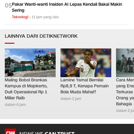
0
4
Teknologi
•
13 jam yang lalu
Pakar Wanti-wanti Insiden AI Lepas Kendali Bakal Makin
0
5
Sering
Teknologi
•
11 jam yang lalu
LAINNYA DARI DETIKNETWORK
Maling Bobol Brankas
Lamine Yamal Bernilai
Cara Men
Kampus di Mojokerto,
Rp8,9 T, Kenapa Pemain
yang Ene
Duit Operasional Rp 1
Bola Muda Mahal?
Terkuras
Miliar Raib
Orang ya
dalam 2 jam
Bahagia
dalam 6 jam
dalam 2 j