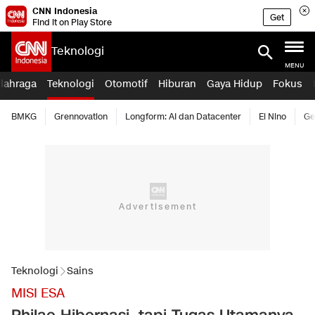
CNN Indonesia
Get
Find it on Play Store
Teknologi
MENU
lahraga
Teknologi
Otomotif
Hiburan
Gaya Hidup
Fokus
BMKG
Grennovation
Longform: AI dan Datacenter
El Nino
Ge
Teknologi
Sains
MISI ESA