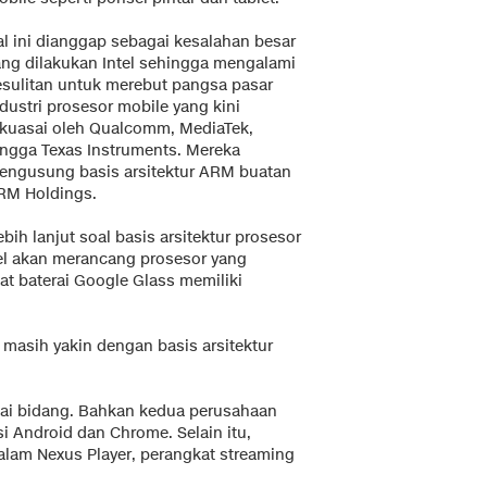
al ini dianggap sebagai kesalahan besar
ang dilakukan Intel sehingga mengalami
esulitan untuk merebut pangsa pasar
dustri prosesor mobile yang kini
ikuasai oleh Qualcomm, MediaTek,
ingga Texas Instruments. Mereka
engusung basis arsitektur ARM buatan
RM Holdings.
bih lanjut soal basis arsitektur prosesor
el akan merancang prosesor yang
baterai Google Glass memiliki
l masih yakin dengan basis arsitektur
agai bidang. Bahkan kedua perusahaan
 Android dan Chrome. Selain itu,
lam Nexus Player, perangkat streaming