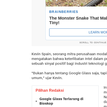
SCROLL TO CONTINUE
Kevin Spain, seorang mitra perusahaan modal
mengatakan bahwa keterlibatan Intel dalam 
sebuah sinyal positif bagi industri teknologi g
"Bukan hanya tentang Google Glass saja, tapi
umum," ujar Kevin.
I
Pilihan Redaksi
me
N
Google Glass Terlarang di
d
Bioskop
mo