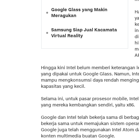
Google Glass yang Makin
H
Meragukan
y
k
Samsung Siap Jual Kacamata
in
Virtual Reality
d
h
m
A
Hingga kini Intel belum memberi keterangan le
yang dipakai untuk Google Glass. Namun, Int
mampu mengkonsumsi daya rendah mengingat 
kapasitas yang kecil.
Selama ini, untuk pasar prosesor mobile, Inte
yang mereka kembangkan sendiri, yaitu x86.
Google dan Intel telah bekerja sama di berb
bekerja sama untuk memajukan sistem operasi
Google juga telah menggunakan Intel Atom da
konten multimedia buatan Google.