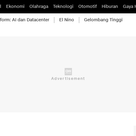
l
Ekonomi
Olahraga
Teknologi
Otomotif
Hiburan
Gaya 
form: AI dan Datacenter
El Nino
Gelombang Tinggi