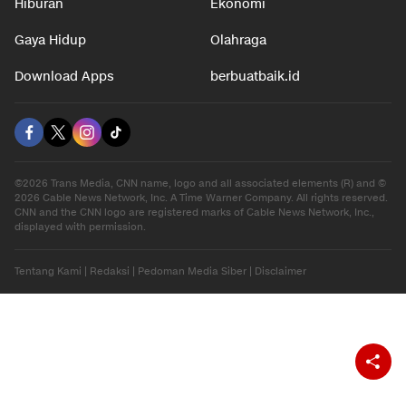
Otomotif
Internasional
Hiburan
Ekonomi
Gaya Hidup
Olahraga
Download Apps
berbuatbaik.id
©2026 Trans Media, CNN name, logo and all associated elements (R) and ©
2026 Cable News Network, Inc. A Time Warner Company. All rights reserved.
CNN and the CNN logo are registered marks of Cable News Network, Inc.,
displayed with permission.
Tentang Kami
|
Redaksi
|
Pedoman Media Siber
|
Disclaimer