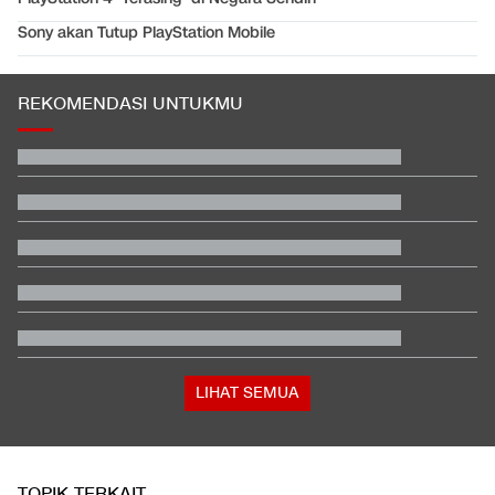
Sony akan Tutup PlayStation Mobile
REKOMENDASI UNTUKMU
EDUSPORTS: Beda Piala AFF dengan FIFA ASEAN Cup
Hashim Djojohadikusumo Kukuhkan 20 Ormas Baru Kawal
Program Pemerintah
Berada dalam Satu Negara, Apa Beda Pasukan Houthi & Militer
Yaman?
Hasil MotoGP Inggris 2026: Fernandez Juara, Martin Kedua
Klasemen Moto3 usai Veda Ega Finis ke-9 dan Danish Crash di
GP Inggris
Bos Padel di Bandung Kena Denda Rp100 Juta dan Wajib
Tanam 1.000 Pohon
LIHAT SEMUA