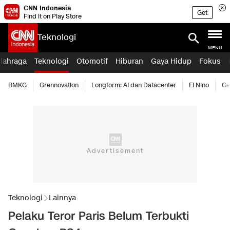
CNN Indonesia
Get
Find it on Play Store
Teknologi
MENU
lahraga
Teknologi
Otomotif
Hiburan
Gaya Hidup
Fokus
BMKG
Grennovation
Longform: AI dan Datacenter
El Nino
Ge
Teknologi
Lainnya
Pelaku Teror Paris Belum Terbukti