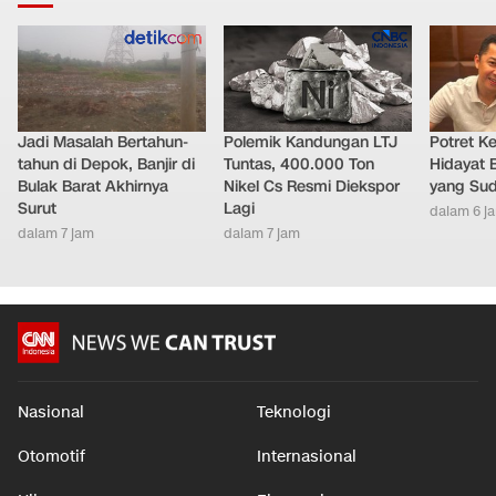
LAINNYA DARI DETIKNETWORK
Jadi Masalah Bertahun-
Polemik Kandungan LTJ
Potret K
tahun di Depok, Banjir di
Tuntas, 400.000 Ton
Hidayat 
Bulak Barat Akhirnya
Nikel Cs Resmi Diekspor
yang Sud
Surut
Lagi
dalam 6 j
dalam 7 jam
dalam 7 jam
Nasional
Teknologi