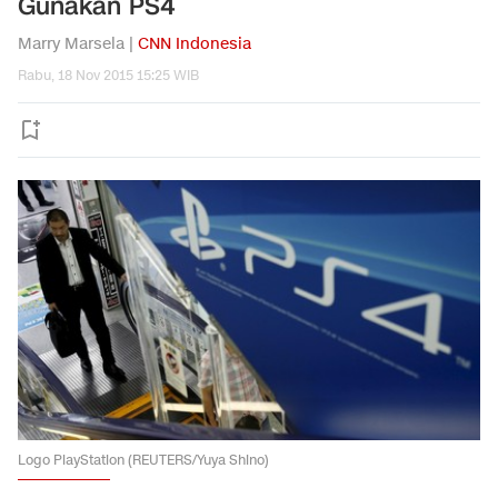
Gunakan PS4
Marry Marsela |
CNN Indonesia
Rabu, 18 Nov 2015 15:25 WIB
Logo PlayStation (REUTERS/Yuya Shino)