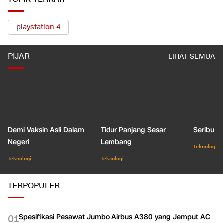
TOPIK TERKAIT
playstation 4
PIJAR
LIHAT SEMUA
Demi Vaksin Asli Dalam
Tidur Panjang Sesar
Seribu J
Negeri
Lembang
Teknologi
Teknologi
Teknologi
TERPOPULER