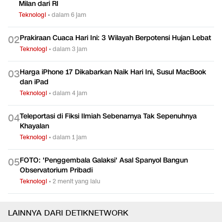
Spesifikasi Pesawat Jumbo Airbus A380 yang Jemput AC
0
1
Milan dari RI
Teknologi
•
dalam 6 jam
Prakiraan Cuaca Hari Ini: 3 Wilayah Berpotensi Hujan Lebat
0
2
Teknologi
•
dalam 3 jam
Harga iPhone 17 Dikabarkan Naik Hari Ini, Susul MacBook
0
3
dan iPad
Teknologi
•
dalam 4 jam
Teleportasi di Fiksi Ilmiah Sebenarnya Tak Sepenuhnya
0
4
Khayalan
Teknologi
•
dalam 1 jam
FOTO: 'Penggembala Galaksi' Asal Spanyol Bangun
0
5
Observatorium Pribadi
Teknologi
•
2 menit yang lalu