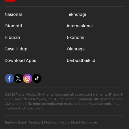
Nasional
Teknologi
Otomotif
Internasional
Hiburan
Ekonomi
Gaya Hidup
Olahraga
Download Apps
berbuatbaik.id
©2026 Trans Media, CNN name, logo and all associated elements (R) and ©
2026 Cable News Network, Inc. A Time Warner Company. All rights reserved.
CNN and the CNN logo are registered marks of Cable News Network, Inc.,
displayed with permission.
Tentang Kami
|
Redaksi
|
Pedoman Media Siber
|
Disclaimer