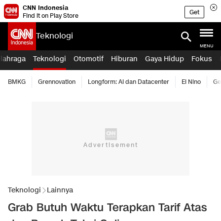
CNN Indonesia
Get
Find it on Play Store
Teknologi
MENU
lahraga
Teknologi
Otomotif
Hiburan
Gaya Hidup
Fokus
BMKG
Grennovation
Longform: AI dan Datacenter
El Nino
Ge
Teknologi
Lainnya
Grab Butuh Waktu Terapkan Tarif Atas