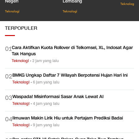
Negeri
Lembang
Teknologi
Teknologi
Teknologi
TERPOPULER
Cara Aktifkan Kuota Rollover di Telkomsel, XL, Indosat Agar
0
1
Tak Hangus
Teknologi
•
2 jam yang lalu
BMKG Ungkap Daftar 7 Wilayah Berpotensi Hujan Hari Ini
0
2
Teknologi
•
6 jam yang lalu
Waspada! Misinformasi Sasar Anak Lewat AI
0
3
Teknologi
•
4 jam yang lalu
Ilmuwan Makin Lirik Hiu untuk Pertajam Prediksi Badai
0
4
Teknologi
•
9 jam yang lalu