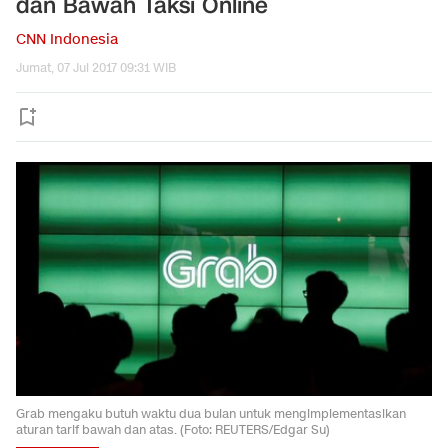
dan Bawah Taksi Online
CNN Indonesia
Jumat, 07 Jul 2017 09:31 WIB
Grab mengaku butuh waktu dua bulan untuk mengimplementasikan
aturan tarif bawah dan atas. (Foto: REUTERS/Edgar Su)